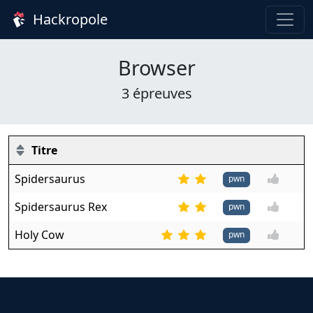
Hackropole
Browser
3 épreuves
Titre
Spidersaurus
pwn
Spidersaurus Rex
pwn
Holy Cow
pwn