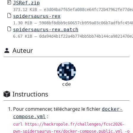
JSRef.zip
373.12 KiB – e3d04ba7f65efa088ce64fc72b47962fe77de
spidersaurus-rex
1.30 MiB – 5908bf8dbb9c60657cb959a03c06b7adfbfc454
spidersaurus-rex.patch
6.67 KiB – 0da94d4b1f22a4b774bb5bb74b144ca9821470e
Auteur
cde
Instructions
Pour commencer, téléchargez le fichier
docker-
:
compose.yml
curl https://hackropole.fr/challenges/fcsc2026-
pwn-spidersaurus-rex/docker-compose.public.yml -o