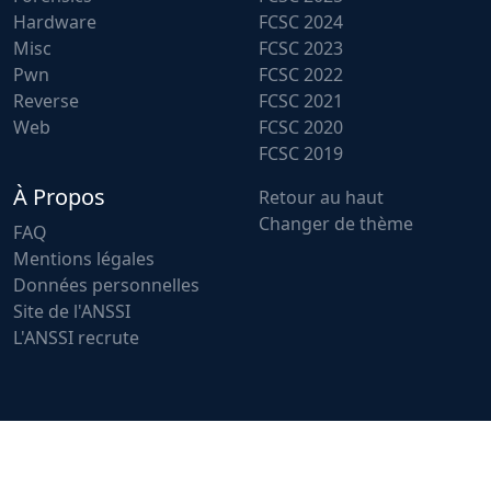
Hardware
FCSC 2024
Misc
FCSC 2023
Pwn
FCSC 2022
Reverse
FCSC 2021
Web
FCSC 2020
FCSC 2019
À Propos
Retour au haut
Changer de thème
FAQ
Mentions légales
Données personnelles
Site de l'ANSSI
L'ANSSI recrute