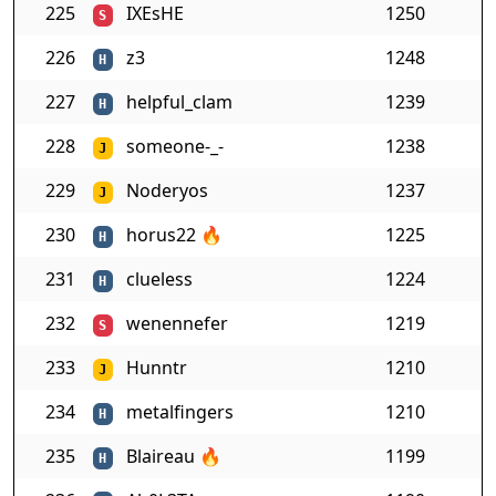
225
IXEsHE
1250
S
226
z3
1248
H
227
helpful_clam
1239
H
228
someone-_-
1238
J
229
Noderyos
1237
J
230
horus22
🔥
1225
H
231
clueless
1224
H
232
wenennefer
1219
S
233
Hunntr
1210
J
234
metalfingers
1210
H
235
Blaireau
🔥
1199
H