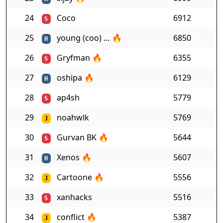
24
Coco
6912
S
25
young (coo) …
🔥
6850
H
26
Gryfman
🔥
6355
S
27
oshipa
🔥
6129
H
28
ap4sh
5779
S
29
noahwlk
5769
J
30
Gurvan BK
🔥
5644
S
31
Xenos
🔥
5607
H
32
Cartoone
🔥
5556
J
33
xanhacks
5516
S
34
conflict
🔥
5387
J