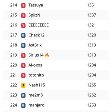
214
Tatsuya
1351
S
215
SpiizN
1337
S
216
EEEEEEEEE
1321
S
217
Check12
1320
H
218
Ast3rix
1319
H
219
Sirius14
🔥
1313
S
220
Al-oxos
1294
S
221
totonito
1294
S
222
Nash115
1265
J
223
me2m8
1262
H
224
manjaro
1253
H