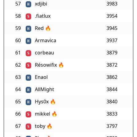
57
xdjibi
3983
H
58
.fiatlux
3954
S
59
Red
🔥
3945
H
60
Armavica
3937
H
61
corbeau
3879
S
62
Résowifix
🔥
3872
S
63
Enaol
3862
H
64
AllMight
3844
H
65
Hys0x
🔥
3840
H
66
mikkel
🔥
3833
S
67
toby
🔥
3797
S