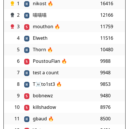
1
nikost
🔥
16416
H
2
喵喵喵
12166
H
3
mouthon
🔥
11759
S
4
Elweth
11516
H
5
Thorn
🔥
10480
H
6
PoustouFlan
🔥
9988
S
7
test a count
9948
H
8
T☠to1st3
🔥
9853
H
9
bobnewz
9480
S
10
killshadow
8976
S
11
gbaud
🔥
8500
H