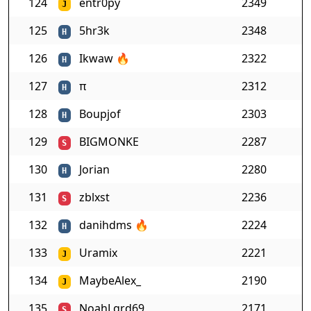
124
entr0py
2349
J
125
5hr3k
2348
H
126
Ikwaw
🔥
2322
H
127
π
2312
H
128
Boupjof
2303
H
129
BIGMONKE
2287
S
130
Jorian
2280
H
131
zblxst
2236
S
132
danihdms
🔥
2224
H
133
Uramix
2221
J
134
MaybeAlex_
2190
J
135
NoahLgrd69
2171
S