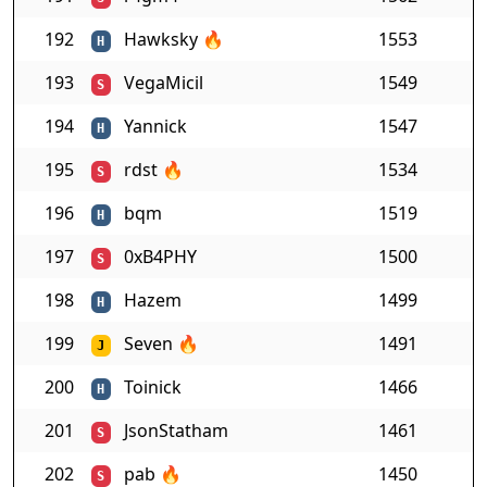
192
Hawksky
🔥
1553
H
193
VegaMicil
1549
S
194
Yannick
1547
H
195
rdst
🔥
1534
S
196
bqm
1519
H
197
0xB4PHY
1500
S
198
Hazem
1499
H
199
Seven
🔥
1491
J
200
Toinick
1466
H
201
JsonStatham
1461
S
202
pab
🔥
1450
S