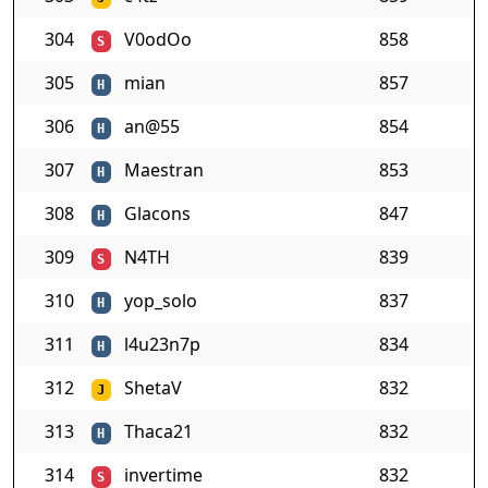
304
V0odOo
858
S
305
mian
857
H
306
an@55
854
H
307
Maestran
853
H
308
Glacons
847
H
309
N4TH
839
S
310
yop_solo
837
H
311
l4u23n7p
834
H
312
ShetaV
832
J
313
Thaca21
832
H
314
invertime
832
S