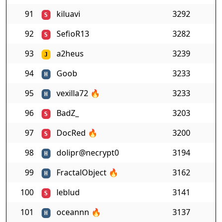
91
kiluavi
3292
S
92
SefioR13
3282
S
93
a2heus
3239
J
94
Goob
3233
H
95
vexilla72
🔥
3233
H
96
BadZ_
3203
S
97
DocRed
🔥
3200
S
98
dolipr@necrypt0
3194
H
99
FractalObject
🔥
3162
H
100
leblud
3141
S
101
oceannn
🔥
3137
H