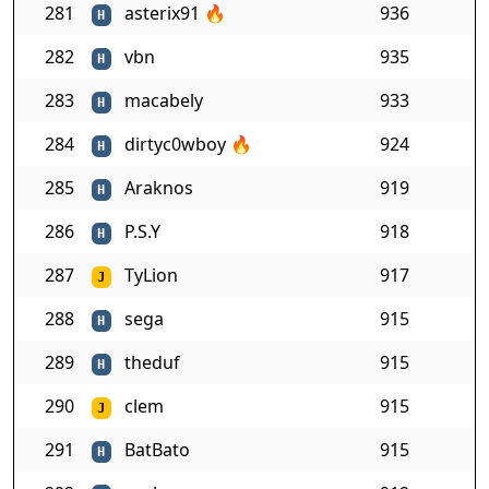
281
asterix91
🔥
936
H
282
vbn
935
H
283
macabely
933
H
284
dirtyc0wboy
🔥
924
H
285
Araknos
919
H
286
P.S.Y
918
H
287
TyLion
917
J
288
sega
915
H
289
theduf
915
H
290
clem
915
J
291
BatBato
915
H