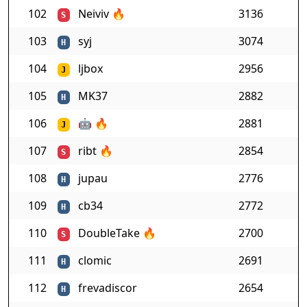
102
Neiviv
🔥
3136
S
103
syj
3074
H
104
ljbox
2956
J
105
MK37
2882
H
106
🤖
🔥
2881
J
107
ribt
🔥
2854
S
108
jupau
2776
H
109
cb34
2772
H
110
DoubleTake
🔥
2700
S
111
clomic
2691
H
112
frevadiscor
2654
H