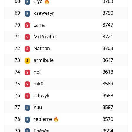
68
Elyo
🔥
3783
H
69
ksaweryr
3750
H
70
Lama
3747
S
71
MrPriv4te
3721
S
72
Nathan
3703
S
73
armibule
3647
J
74
nol
3618
S
75
mk0
3589
S
76
hibwyli
3588
S
77
Yuu
3587
H
78
repierre
🔥
3570
H
79
Thésée
3554
H