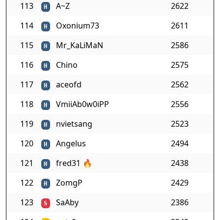
113
A~Z
2622
H
114
Oxonium73
2611
H
115
Mr_KaLiMaN
2586
H
116
Chino
2575
H
117
aceofd
2562
H
118
VmiiAb0w0iPP
2556
H
119
nvietsang
2523
H
120
Angelus
2494
H
121
fred31
🔥
2438
H
122
ZomgP
2429
H
123
SaAby
2386
S