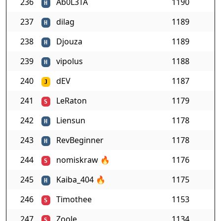
236
Ab0L3TA
1190
H
237
dilag
1189
H
238
Djouza
1189
H
239
vipolus
1188
H
240
dEV
1187
J
241
LeRaton
1179
S
242
Liensun
1178
H
243
RevBeginner
1178
H
244
nomiskraw
🔥
1176
S
245
Kaiba_404
🔥
1175
H
246
Timothee
1153
S
247
Zoole
1134
S