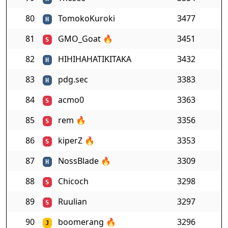
80
TomokoKuroki
3477
H
81
GMO_Goat
🔥
3451
S
82
HIHIHAHATIKITAKA
3432
H
83
pdg.sec
3383
H
84
acmo0
3363
S
85
rem
🔥
3356
S
86
kiperZ
🔥
3353
S
87
NossBlade
🔥
3309
H
88
Chicoch
3298
S
89
Ruulian
3297
S
90
boomerang
🔥
3296
J