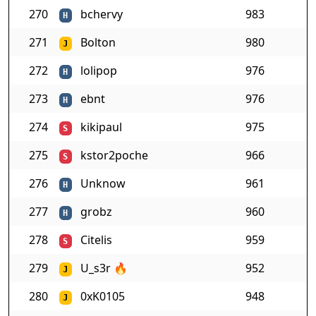
270
bchervy
983
H
271
Bolton
980
J
272
lolipop
976
H
273
ebnt
976
H
274
kikipaul
975
S
275
kstor2poche
966
S
276
Unknow
961
H
277
grobz
960
H
278
Citelis
959
S
279
U_s3r
🔥
952
J
280
0xK0105
948
J