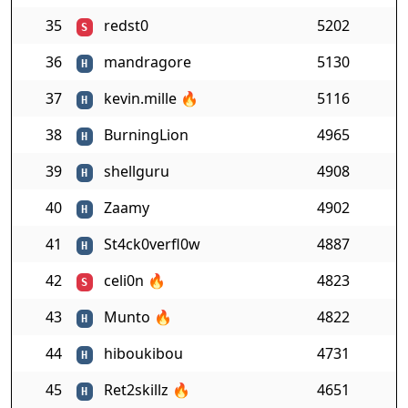
35
redst0
5202
S
36
mandragore
5130
H
37
kevin.mille
🔥
5116
H
38
BurningLion
4965
H
39
shellguru
4908
H
40
Zaamy
4902
H
41
St4ck0verfl0w
4887
H
42
celi0n
🔥
4823
S
43
Munto
🔥
4822
H
44
hiboukibou
4731
H
45
Ret2skillz
🔥
4651
H