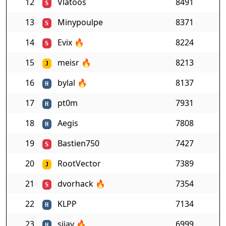
12
Vlatoos
8491
S
13
Minypoulpe
8371
S
14
Evix
🔥
8224
S
15
meisr
🔥
8213
J
16
bylal
🔥
8137
H
17
pt0m
7931
H
18
Aegis
7808
H
19
Bastien750
7427
S
20
RootVector
7389
J
21
dvorhack
🔥
7354
S
22
KLPP
7134
H
23
sijay
🔥
6999
H