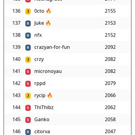
136
0cto
🔥
2155
J
137
Juke
🔥
2153
H
138
nfx
2152
H
139
crazyan-for-fun
2092
H
140
crzy
2082
J
141
micronoyau
2082
S
142
rppd
2079
S
143
rycip
🔥
2066
J
144
ThiThibz
2062
S
145
Ganko
2058
S
146
citorva
2047
H