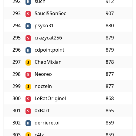
292
such
912
H
293
5auci55on5ec
907
S
294
psyko31
880
H
295
crazycat256
879
S
296
cdpointpoint
879
H
297
ChaoMixian
878
J
298
Neoreo
877
S
299
nocteln
877
J
300
LeRatOriginel
868
S
301
0xBart
865
S
302
derrieretoi
859
H
303
c4tz
859
J