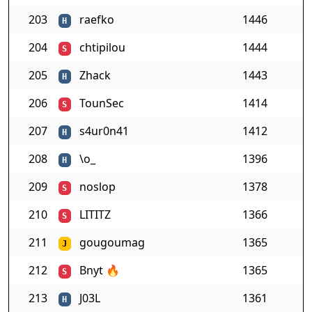
203
raefko
1446
H
204
chtipilou
1444
S
205
Zhack
1443
H
206
TounSec
1414
S
207
s4ur0n41
1412
H
208
\o_
1396
H
209
noslop
1378
S
210
LITITZ
1366
S
211
gougoumag
1365
J
212
Bnyt
🔥
1365
S
213
J03L
1361
H