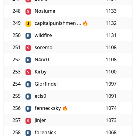
248
Nosiume
1133
S
249
capitalpunishmen …
🔥
1132
J
250
wildfire
1131
H
251
soremo
1108
S
252
N4nr0
1108
H
253
Kirby
1100
S
254
Glorfindel
1097
H
255
ecls0
1091
H
256
fennecksky
🔥
1074
H
257
Jinjer
1073
S
258
forensick
1068
H