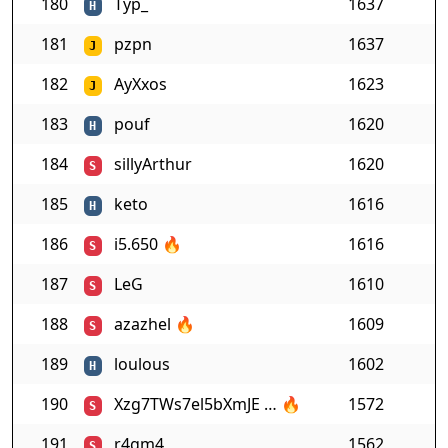
180
Typ_
1637
H
181
pzpn
1637
J
182
AyXxos
1623
J
183
pouf
1620
H
184
sillyArthur
1620
S
185
keto
1616
H
186
i5.650
🔥
1616
S
187
LeG
1610
S
188
azazhel
🔥
1609
S
189
loulous
1602
H
190
Xzg7TWs7el5bXmJE …
🔥
1572
S
191
r4gm4
1562
S