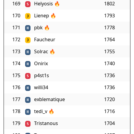
169
Helyosis
🔥
1802
S
170
Lienep
🔥
1793
J
171
pbk
🔥
1778
H
172
Faucheur
1764
J
173
Solrac
🔥
1755
H
174
Onirix
1740
H
175
p4st1s
1736
S
176
willi34
1736
H
177
exblematique
1720
H
178
tedi_v
🔥
1716
H
179
Tristanous
1704
S