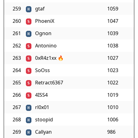
259
gtaf
1059
H
260
PhoeniX
1047
S
261
Ognon
1039
H
262
Antonino
1038
S
263
0xR4z1xx
🔥
1027
S
264
SoOss
1023
S
265
Retract6367
1022
S
266
4ISS4
1019
S
267
rl0x01
1010
H
268
stoopid
1006
H
269
Callyan
986
H