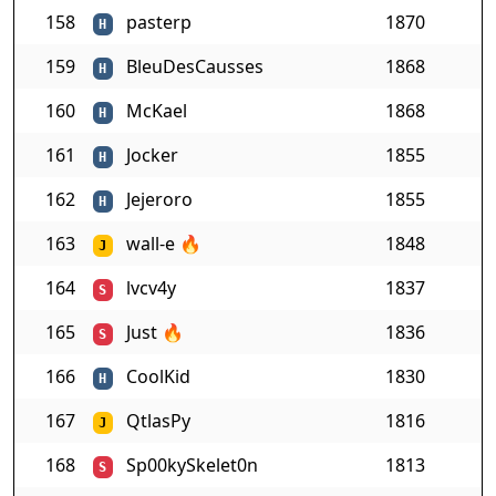
158
pasterp
1870
H
159
BleuDesCausses
1868
H
160
McKael
1868
H
161
Jocker
1855
H
162
Jejeroro
1855
H
163
wall-e
🔥
1848
J
164
lvcv4y
1837
S
165
Just
🔥
1836
S
166
CoolKid
1830
H
167
QtlasPy
1816
J
168
Sp00kySkelet0n
1813
S