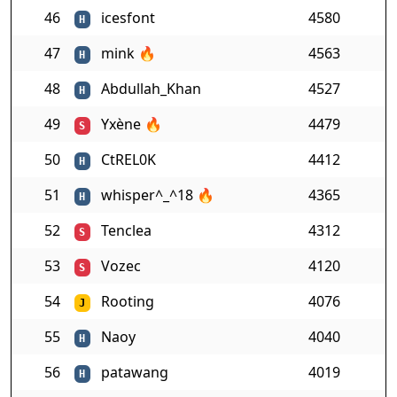
46
icesfont
4580
H
47
mink
🔥
4563
H
48
Abdullah_Khan
4527
H
49
Yxène
🔥
4479
S
50
CtREL0K
4412
H
51
whisper^_^18
🔥
4365
H
52
Tenclea
4312
S
53
Vozec
4120
S
54
Rooting
4076
J
55
Naoy
4040
H
56
patawang
4019
H