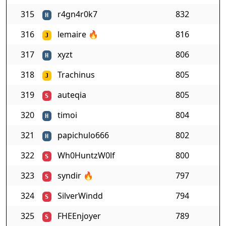
315
r4gn4r0k7
832
H
316
lemaire
🔥
816
J
317
xyzt
806
H
318
Trachinus
805
J
319
auteqia
805
S
320
timoi
804
H
321
papichulo666
802
H
322
Wh0HuntzW0lf
800
S
323
syndir
🔥
797
S
324
SilverWindd
794
S
325
FHEEnjoyer
789
S