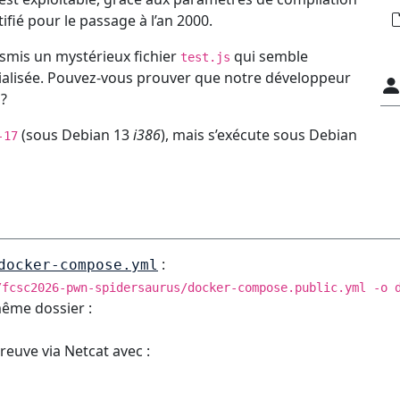
tifié pour le passage à l’an 2000.
mis un mystérieux fichier
qui semble
test.js
ialisée. Pouvez-vous prouver que notre développeur
 ?
(sous Debian 13
i386
), mais s’exécute sous Debian
-17
:
docker-compose.yml
/fcsc2026-pwn-spidersaurus/docker-compose.public.yml -o 
même dossier :
reuve via Netcat avec :