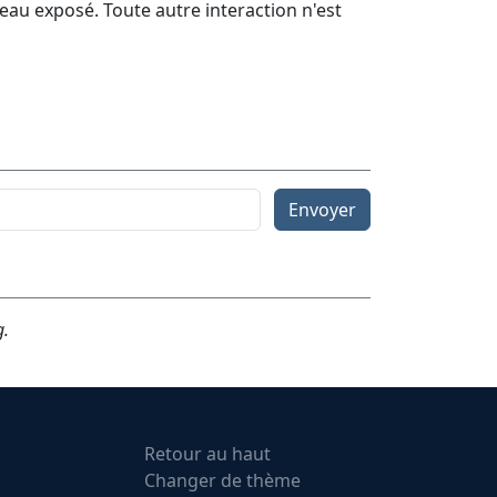
eau exposé. Toute autre interaction n'est
Envoyer
g.
Retour au haut
Changer de thème