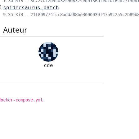
1.30 MiB – 3c727012d440325908374ed9136dfe010164d2713b6
spidersaurus.patch
9.35 KiB – 21f809774fcc8adda68be3090939f47a9c2a5c2b89b
Auteur
cde
docker-compose.yml