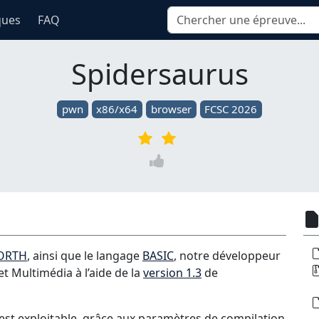
ques
FAQ
Spidersaurus
pwn
x86/x64
browser
FCSC 2026
ORTH
, ainsi que le langage
BASIC
, notre développeur
et Multimédia à l’aide de la
version 1.3
de
n’est exploitable, grâce aux paramètres de compilation