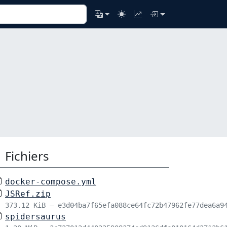
Fichiers
docker-compose.yml
JSRef.zip
373.12 KiB – e3d04ba7f65efa088ce64fc72b47962fe77dea6a9
spidersaurus