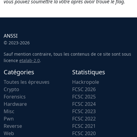
vous pouvez soumettre la vôtre après avoir trouvé le flag.
ANSSI
© 2023-2026
Sauf mention contraire, tous les contenus de ce site sont sous
licence
etalab-2.0
.
Catégories
Statistiques
Toutes les épreuves
Hackropole
Crypto
FCSC 2026
Forensics
FCSC 2025
Hardware
FCSC 2024
Misc
FCSC 2023
Pwn
FCSC 2022
Reverse
FCSC 2021
Web
FCSC 2020