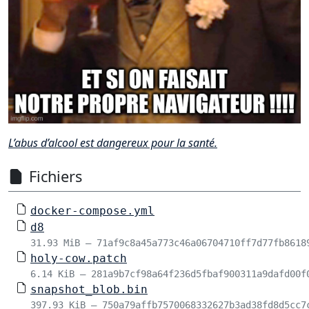
L’abus d’alcool est dangereux pour la santé.
Fichiers
docker-compose.yml
d8
31.93 MiB – 71af9c8a45a773c46a06704710ff7d77fb8618
holy-cow.patch
6.14 KiB – 281a9b7cf98a64f236d5fbaf900311a9dafd00f
snapshot_blob.bin
397.93 KiB – 750a79affb7570068332627b3ad38fd8d5cc7