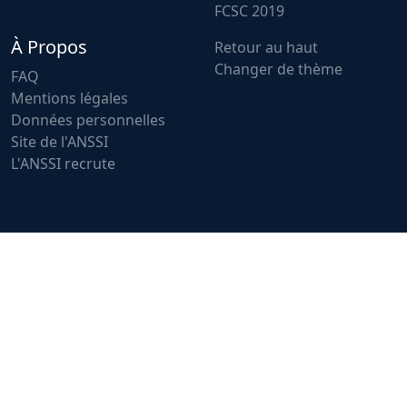
FCSC 2019
À Propos
Retour au haut
Changer de thème
FAQ
Mentions légales
Données personnelles
Site de l'ANSSI
L'ANSSI recrute