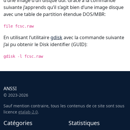
d’une image d’un disque dur. Grâce à la commande
suivante j’apprends qu’il s’agit bien d’une image disque
avec une table de partition étendue DOS/MBR:
file fcsc.raw
En utilisant l’utilitaire
gdisk
avec la commande suivante
j’ai pu obtenir le Disk identifier (GUID):
gdisk -l fcsc.raw
ANSSI
© 2023-2026
Sauf mention contraire, tous les contenus de ce site sont sous
licence
etalab-2.0
.
Catégories
Statistiques