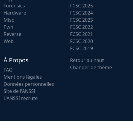
Forensics
FCSC 2025
Hardware
FCSC 2024
Misc
FCSC 2023
Pwn
FCSC 2022
Reverse
FCSC 2021
Web
FCSC 2020
FCSC 2019
À Propos
Retour au haut
Changer de thème
FAQ
Mentions légales
Données personnelles
Site de l'ANSSI
L'ANSSI recrute