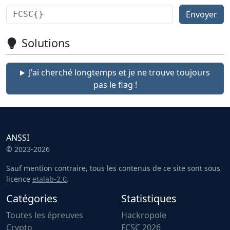
Envoyer
Solutions
J'ai cherché longtemps et je ne trouve toujours
pas le flag !
ANSSI
© 2023-2026
Sauf mention contraire, tous les contenus de ce site sont sous
licence
etalab-2.0
.
Catégories
Statistiques
Toutes les épreuves
Hackropole
Crypto
FCSC 2026