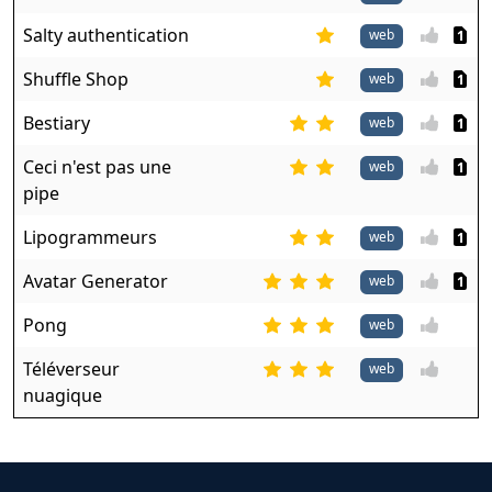
Salty authentication
web
1
Shuffle Shop
web
1
Bestiary
web
1
Ceci n'est pas une
web
1
pipe
Lipogrammeurs
web
1
Avatar Generator
web
1
Pong
web
Téléverseur
web
nuagique