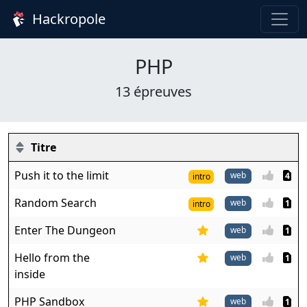
Hackropole
PHP
13 épreuves
Titre
Push it to the limit
web
4
intro
Random Search
web
1
intro
Enter The Dungeon
web
1
Hello from the
web
1
inside
PHP Sandbox
web
1