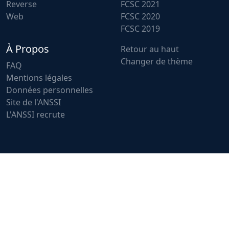
Reverse
FCSC 2021
Web
FCSC 2020
FCSC 2019
À Propos
Retour au haut
Changer de thème
FAQ
Mentions légales
Données personnelles
Site de l'ANSSI
L'ANSSI recrute