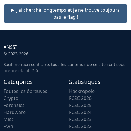
J'ai cherché longtemps et je ne trouve toujours
pas le flag !
ANSSI
© 2023-2026
Sauf mention contraire, tous les contenus de ce site sont sous
licence
etalab-2.0
.
Catégories
Statistiques
Toutes les épreuves
Hackropole
Crypto
FCSC 2026
Forensics
FCSC 2025
Hardware
FCSC 2024
Misc
FCSC 2023
Pwn
FCSC 2022