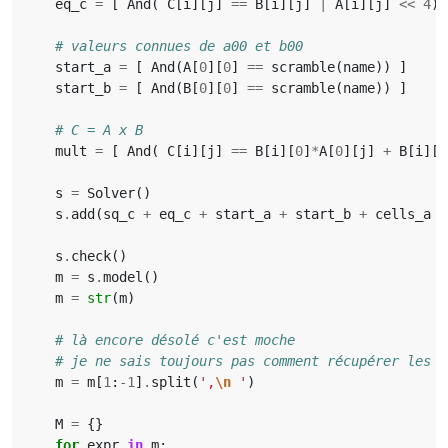
eq_c
=
[
And
(
C
[
i
][
j
]
==
B
[
i
][
j
]
|
A
[
i
][
j
]
<<
4
)
# valeurs connues de a00 et b00
start_a
=
[
And
(
A
[
0
][
0
]
==
scramble
(
name
))
]
start_b
=
[
And
(
B
[
0
][
0
]
==
scramble
(
name
))
]
# C = A x B
mult
=
[
And
(
C
[
i
][
j
]
==
B
[
i
][
0
]
*
A
[
0
][
j
]
+
B
[
i
][
1
s
=
Solver
()
s
.
add
(
sq_c
+
eq_c
+
start_a
+
start_b
+
cells_a
+
s
.
check
()
m
=
s
.
model
()
m
=
str
(
m
)
# là encore désolé c'est moche
# je ne sais toujours pas comment récupérer les s
m
=
m
[
1
:
-
1
]
.
split
(
',
\n
 '
)
M
=
{}
for
expr
in
m
: