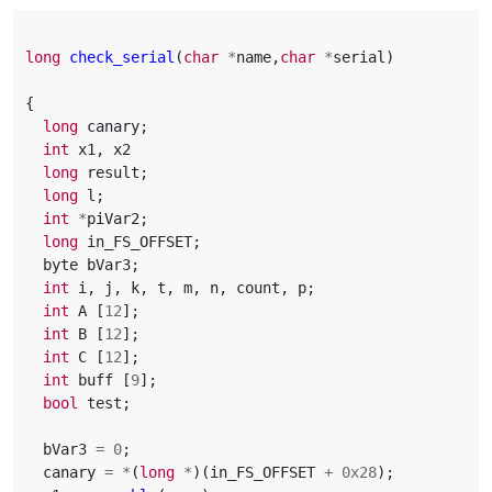
long
check_serial
(
char
*
name
,
char
*
serial
)
{
long
canary
;
int
x1
,
x2
long
result
;
long
l
;
int
*
piVar2
;
long
in_FS_OFFSET
;
byte
bVar3
;
int
i
,
j
,
k
,
t
,
m
,
n
,
count
,
p
;
int
A
[
12
];
int
B
[
12
];
int
C
[
12
];
int
buff
[
9
];
bool
test
;
bVar3
=
0
;
canary
=
*
(
long
*
)(
in_FS_OFFSET
+
0x28
);