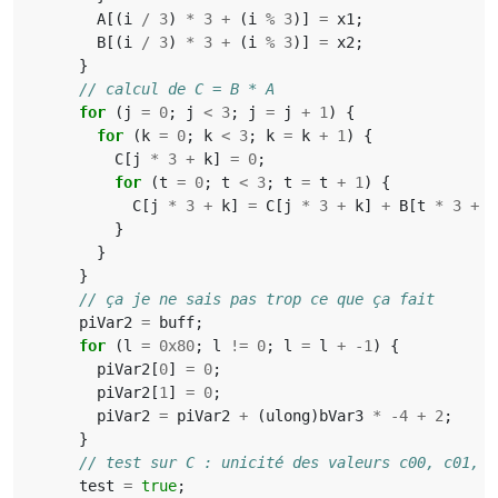
A
[(
i
/
3
)
*
3
+
(
i
%
3
)]
=
x1
;
B
[(
i
/
3
)
*
3
+
(
i
%
3
)]
=
x2
;
}
for
(
j
=
0
;
j
<
3
;
j
=
j
+
1
)
{
for
(
k
=
0
;
k
<
3
;
k
=
k
+
1
)
{
C
[
j
*
3
+
k
]
=
0
;
for
(
t
=
0
;
t
<
3
;
t
=
t
+
1
)
{
C
[
j
*
3
+
k
]
=
C
[
j
*
3
+
k
]
+
B
[
t
*
3
+
k
}
}
}
piVar2
=
buff
;
for
(
l
=
0x80
;
l
!=
0
;
l
=
l
+
-
1
)
{
piVar2
[
0
]
=
0
;
piVar2
[
1
]
=
0
;
piVar2
=
piVar2
+
(
ulong
)
bVar3
*
-
4
+
2
;
}
test
=
true
;