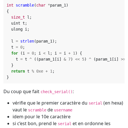
int
scramble
(
char
*
param_1
)
{
size_t
l
;
uint
t
;
ulong
i
;
l
=
strlen
(
param_1
);
t
=
0
;
for
(
i
=
0
;
i
<
l
;
i
=
i
+
1
)
{
t
=
t
^
((
param_1
[
i
]
&
7
)
<<
5
)
^
(
param_1
[
i
]
>>
}
return
t
%
0xe
+
1
;
}
Du coup que fait
:
check_serial()
vérifie que le premier caractère du
(en hexa)
serial
vaut le
de
scramble
username
idem pour le 10e caractère
si c’est bon, prend le
et en ordonne les
serial