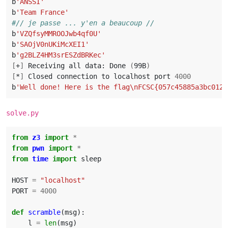
b
'ANSSI'
b
'Team France'
#// je passe ... y'en a beaucoup //
b
'VZQfsyMMROOJwb4qf0U'
b
'SAOjV0nUKiMcXEI1'
b
'g2BLZ4HM3srESZdBRKec'
[
+
]
 Receiving all data: Done 
(
99B
)
[
*
]
 Closed connection to localhost port 
4000
b
'Well done! Here is the flag\nFCSC{057c45885a3bc012c
solve.py
from
z3
import
*
from
pwn
import
*
from
time
import
sleep
HOST
=
"localhost"
PORT
=
4000
def
scramble
(
msg
):
l
=
len
(
msg
)