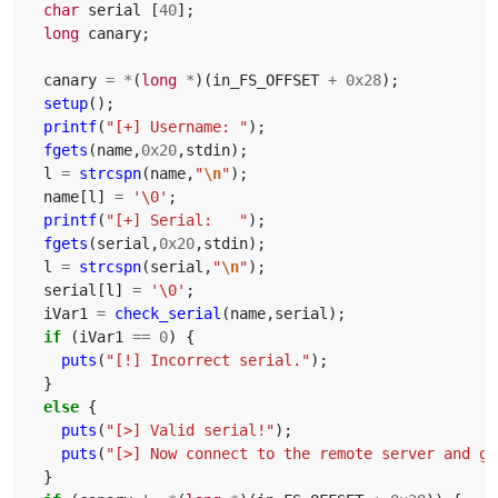
char
serial
[
40
];
long
canary
;
canary
=
*
(
long
*
)(
in_FS_OFFSET
+
0x28
);
setup
();
printf
(
"[+] Username: "
);
fgets
(
name
,
0x20
,
stdin
);
l
=
strcspn
(
name
,
"
\n
"
);
name
[
l
]
=
'\0'
;
printf
(
"[+] Serial:   "
);
fgets
(
serial
,
0x20
,
stdin
);
l
=
strcspn
(
serial
,
"
\n
"
);
serial
[
l
]
=
'\0'
;
iVar1
=
check_serial
(
name
,
serial
);
if
(
iVar1
==
0
)
{
puts
(
"[!] Incorrect serial."
);
}
else
{
puts
(
"[>] Valid serial!"
);
puts
(
"[>] Now connect to the remote server and ge
}