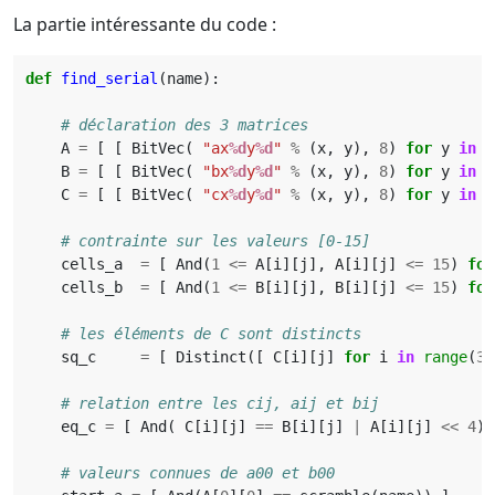
La partie intéressante du code :
def
find_serial
(
name
):
# déclaration des 3 matrices
A
=
[
[
BitVec
(
"ax
%d
y
%d
"
%
(
x
,
y
),
8
)
for
y
in
r
B
=
[
[
BitVec
(
"bx
%d
y
%d
"
%
(
x
,
y
),
8
)
for
y
in
r
C
=
[
[
BitVec
(
"cx
%d
y
%d
"
%
(
x
,
y
),
8
)
for
y
in
r
# contrainte sur les valeurs [0-15]
cells_a
=
[
And
(
1
<=
A
[
i
][
j
],
A
[
i
][
j
]
<=
15
)
for
cells_b
=
[
And
(
1
<=
B
[
i
][
j
],
B
[
i
][
j
]
<=
15
)
for
# les éléments de C sont distincts
sq_c
=
[
Distinct
([
C
[
i
][
j
]
for
i
in
range
(
3
)
# relation entre les cij, aij et bij
eq_c
=
[
And
(
C
[
i
][
j
]
==
B
[
i
][
j
]
|
A
[
i
][
j
]
<<
4
)
# valeurs connues de a00 et b00