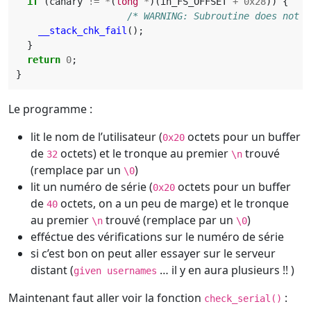
if
(
canary
!=
*
(
long
*
)(
in_FS_OFFSET
+
0x28
))
{
/* WARNING: Subroutine does not r
__stack_chk_fail
();
}
return
0
;
}
Le programme :
lit le nom de l’utilisateur (
octets pour un buffer
0x20
de
octets) et le tronque au premier
trouvé
32
\n
(remplace par un
)
\0
lit un numéro de série (
octets pour un buffer
0x20
de
octets, on a un peu de marge) et le tronque
40
au premier
trouvé (remplace par un
)
\n
\0
efféctue des vérifications sur le numéro de série
si c’est bon on peut aller essayer sur le serveur
distant (
… il y en aura plusieurs !! )
given usernames
Maintenant faut aller voir la fonction
:
check_serial()