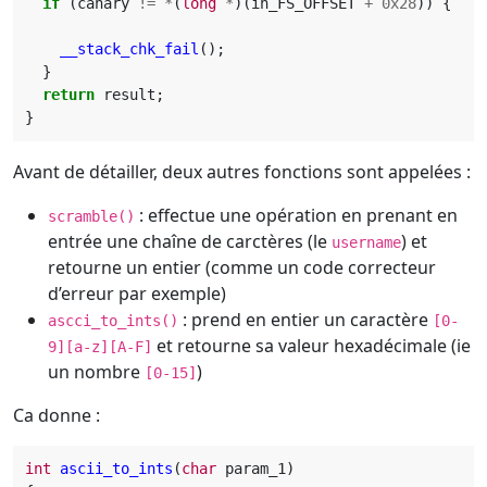
if
(
canary
!=
*
(
long
*
)(
in_FS_OFFSET
+
0x28
))
{
__stack_chk_fail
();
}
return
result
;
}
Avant de détailler, deux autres fonctions sont appelées :
: effectue une opération en prenant en
scramble()
entrée une chaîne de carctères (le
) et
username
retourne un entier (comme un code correcteur
d’erreur par exemple)
: prend en entier un caractère
ascci_to_ints()
[0-
et retourne sa valeur hexadécimale (ie
9][a-z][A-F]
un nombre
)
[0-15]
Ca donne :
int
ascii_to_ints
(
char
param_1
)