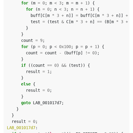
for
(
m
=
0
;
m
<
3
;
m
=
m
+
1
)
{
for
(
n
=
0
;
n
<
3
;
n
=
n
+
1
)
{
buff
[
C
[
m
*
3
+
n
]]
=
buff
[
C
[
m
*
3
+
n
]]
+
1
test
=
(
test
&
C
[
m
*
3
+
n
]
==
(
B
[
m
*
3
+
n
}
}
count
=
9
;
for
(
p
=
0
;
p
<
0x100
;
p
=
p
+
1
)
{
count
=
count
-
(
buff
[
p
]
!=
0
);
}
if
((
count
==
0
)
&&
(
test
))
{
result
=
1
;
}
else
{
result
=
0
;
}
goto
LAB_001017d7
;
}
}
result
=
0
;
LAB_001017d7
: