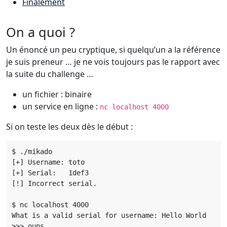
Finalement
On a quoi ?
Un énoncé un peu cryptique, si quelqu’un a la référence
je suis preneur … je ne vois toujours pas le rapport avec
la suite du challenge …
un fichier : binaire
un service en ligne :
nc localhost 4000
Si on teste les deux dès le début :
$ ./mikado

[+] Username: toto

[+] Serial:   1def3

[!] Incorrect serial.

$ nc localhost 4000

What is a valid serial for username: Hello World

>>> oups
