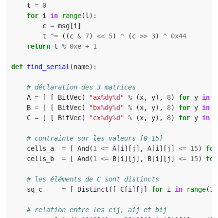
t
=
0
for
i
in
range
(
l
):
c
=
msg
[
i
]
t
^=
((
c
&
7
)
<<
5
)
^
(
c
>>
3
)
^
0x44
return
t
%
0xe
+
1
def
find_serial
(
name
):
# déclaration des 3 matrices
A
=
[
[
BitVec
(
"ax
%d
y
%d
"
%
(
x
,
y
),
8
)
for
y
in
r
B
=
[
[
BitVec
(
"bx
%d
y
%d
"
%
(
x
,
y
),
8
)
for
y
in
r
C
=
[
[
BitVec
(
"cx
%d
y
%d
"
%
(
x
,
y
),
8
)
for
y
in
r
# contrainte sur les valeurs [0-15]
cells_a
=
[
And
(
1
<=
A
[
i
][
j
],
A
[
i
][
j
]
<=
15
)
for
cells_b
=
[
And
(
1
<=
B
[
i
][
j
],
B
[
i
][
j
]
<=
15
)
for
# les éléments de C sont distincts
sq_c
=
[
Distinct
([
C
[
i
][
j
]
for
i
in
range
(
3
)
# relation entre les cij, aij et bij