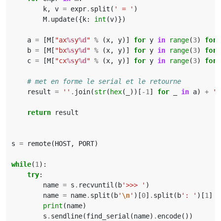
k
,
v
=
expr
.
split
(
' = '
)
M
.
update
({
k
:
int
(
v
)})
a
=
[
M
[
"ax
%s
y
%d
"
%
(
x
,
y
)]
for
y
in
range
(
3
)
for
b
=
[
M
[
"bx
%s
y
%d
"
%
(
x
,
y
)]
for
y
in
range
(
3
)
for
c
=
[
M
[
"cx
%s
y
%d
"
%
(
x
,
y
)]
for
y
in
range
(
3
)
for
# met en forme le serial et le retourne
result
=
''
.
join
(
str
(
hex
(
_
))[
-
1
]
for
_
in
a
)
+
''
return
result
s
=
remote
(
HOST
,
PORT
)
while
(
1
):
try
:
name
=
s
.
recvuntil
(
b
'>>> '
)
name
=
name
.
split
(
b
'
\n
'
)[
0
]
.
split
(
b
': '
)[
1
]
print
(
name
)
s
.
sendline
(
find_serial
(
name
)
.
encode
())