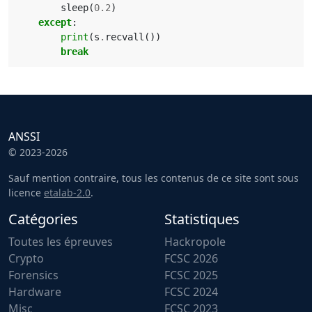
sleep
(
0.2
)
except
:
print
(
s
.
recvall
())
break
ANSSI
© 2023-2026
Sauf mention contraire, tous les contenus de ce site sont sous
licence
etalab-2.0
.
Catégories
Statistiques
Toutes les épreuves
Hackropole
Crypto
FCSC 2026
Forensics
FCSC 2025
Hardware
FCSC 2024
Misc
FCSC 2023