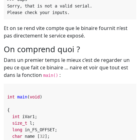
Sorry, that is not a valid serial.

Et on se rend vite compte que le binaire fournit n’est
pas directement le service exposé.
On comprend quoi ?
Dans un premier temps le mieux c’est de regarder un
peu ce que fait ce binaire … naire et voir que tout est
dans la fonction
:
main()
int
main
(
void
)
{
int
iVar1
;
size_t
l
;
long
in_FS_OFFSET
;
char
name
[
32
];