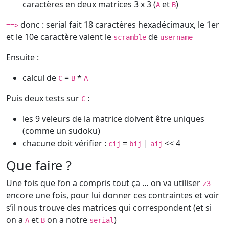
caractères en deux matrices 3 x 3 (
et
)
A
B
donc : serial fait 18 caractères hexadécimaux, le 1er
==>
et le 10e caractère valent le
de
scramble
username
Ensuite :
calcul de
=
*
C
B
A
Puis deux tests sur
:
C
les 9 veleurs de la matrice doivent être uniques
(comme un sudoku)
chacune doit vérifier :
=
|
<< 4
cij
bij
aij
Que faire ?
Une fois que l’on a compris tout ça … on va utiliser
z3
encore une fois, pour lui donner ces contraintes et voir
s’il nous trouve des matrices qui correspondent (et si
on a
et
on a notre
)
A
B
serial