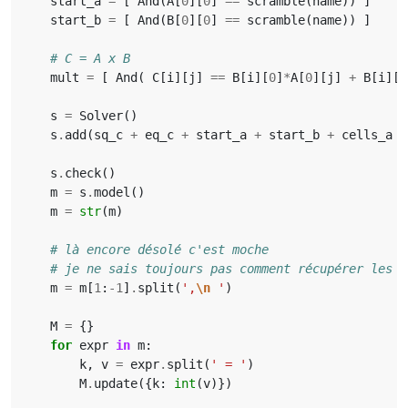
start_a
=
[
And
(
A
[
0
][
0
]
==
scramble
(
name
))
]
start_b
=
[
And
(
B
[
0
][
0
]
==
scramble
(
name
))
]
# C = A x B
mult
=
[
And
(
C
[
i
][
j
]
==
B
[
i
][
0
]
*
A
[
0
][
j
]
+
B
[
i
][
1
s
=
Solver
()
s
.
add
(
sq_c
+
eq_c
+
start_a
+
start_b
+
cells_a
+
s
.
check
()
m
=
s
.
model
()
m
=
str
(
m
)
# là encore désolé c'est moche
# je ne sais toujours pas comment récupérer les s
m
=
m
[
1
:
-
1
]
.
split
(
',
\n
 '
)
M
=
{}
for
expr
in
m
:
k
,
v
=
expr
.
split
(
' = '
)
M
.
update
({
k
:
int
(
v
)})