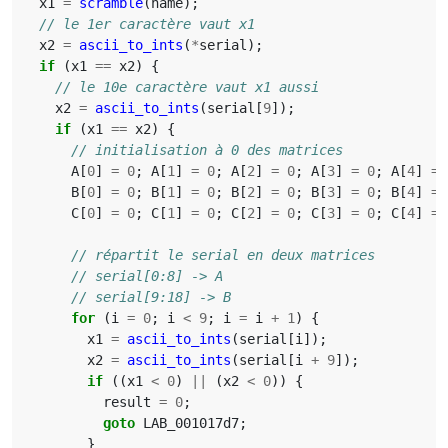
x1
=
scramble
(
name
);
x2
=
ascii_to_ints
(
*
serial
);
if
(
x1
==
x2
)
{
x2
=
ascii_to_ints
(
serial
[
9
]);
if
(
x1
==
x2
)
{
A
[
0
]
=
0
;
A
[
1
]
=
0
;
A
[
2
]
=
0
;
A
[
3
]
=
0
;
A
[
4
]
=
B
[
0
]
=
0
;
B
[
1
]
=
0
;
B
[
2
]
=
0
;
B
[
3
]
=
0
;
B
[
4
]
=
C
[
0
]
=
0
;
C
[
1
]
=
0
;
C
[
2
]
=
0
;
C
[
3
]
=
0
;
C
[
4
]
=
for
(
i
=
0
;
i
<
9
;
i
=
i
+
1
)
{
x1
=
ascii_to_ints
(
serial
[
i
]);
x2
=
ascii_to_ints
(
serial
[
i
+
9
]);
if
((
x1
<
0
)
||
(
x2
<
0
))
{
result
=
0
;
goto
LAB_001017d7
;
}