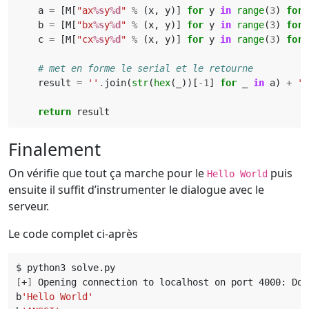
a
=
[
M
[
"ax
%s
y
%d
"
%
(
x
,
y
)]
for
y
in
range
(
3
)
for
b
=
[
M
[
"bx
%s
y
%d
"
%
(
x
,
y
)]
for
y
in
range
(
3
)
for
c
=
[
M
[
"cx
%s
y
%d
"
%
(
x
,
y
)]
for
y
in
range
(
3
)
for
# met en forme le serial et le retourne
result
=
''
.
join
(
str
(
hex
(
_
))[
-
1
]
for
_
in
a
)
+
''
return
result
Finalement
On vérifie que tout ça marche pour le
puis
Hello World
ensuite il suffit d’instrumenter le dialogue avec le
serveur.
Le code complet ci-après
[
+
]
b
'Hello World'