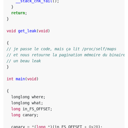
__stack_chk_fail
();
}
return
;
}
void
get_leak
(
void
)
{
}
int
main
(
void
)
{
longlong
where
;
longlong
what
;
long
in_FS_OFFSET
;
long
canary
;
canary
=
*
(
long
*
)(
in_FS_OFFSET
+
0x28
);