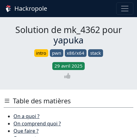
Hackropole
Solution de mk_4362 pour
yapuka
intro
pwn
x86/x64
stack
29 avril 2025
Table des matières
On a quoi ?
On comprend quoi ?
Que faire ?