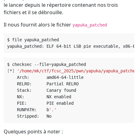
le lancer depuis le répertoire contenant nos trois
fichiers et il se débrouille.
Il nous fournit alors le fichier
yapuka_patched
yapuka_patched: ELF 64-bit LSB pie executable, x86-64
$ checksec --file
=
[
*
]
'/home/mk/ctf/fcsc_2025/pwn/yapuka/yapuka_patched
    RUNPATH:    b
'.'
Quelques points à noter :