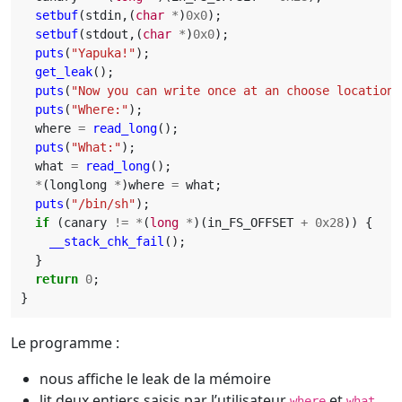
setbuf
(
stdin
,(
char
*
)
0x0
);
setbuf
(
stdout
,(
char
*
)
0x0
);
puts
(
"Yapuka!"
);
get_leak
();
puts
(
"Now you can write once at an choose location!
puts
(
"Where:"
);
where
=
read_long
();
puts
(
"What:"
);
what
=
read_long
();
*
(
longlong
*
)
where
=
what
;
puts
(
"/bin/sh"
);
if
(
canary
!=
*
(
long
*
)(
in_FS_OFFSET
+
0x28
))
{
__stack_chk_fail
();
}
return
0
;
}
Le programme :
nous affiche le leak de la mémoire
lit deux entiers saisis par l’utilisateur
et
where
what