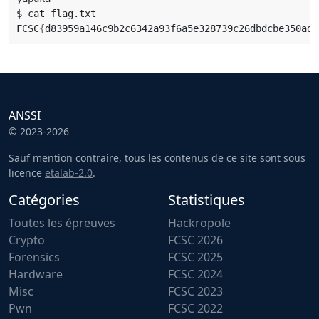
FCSC
{
d83959a146c9b2c6342a93f6a5e328739c26dbdcbe350add
ANSSI
© 2023-2026
Sauf mention contraire, tous les contenus de ce site sont sous
licence
etalab-2.0
.
Catégories
Statistiques
Toutes les épreuves
Hackropole
Crypto
FCSC 2026
Forensics
FCSC 2025
Hardware
FCSC 2024
Misc
FCSC 2023
Pwn
FCSC 2022