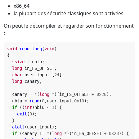
x86_64
la plupart des sécurité classiques sont activées.
On peut le décompiler et regarder son fonctionnement
:
void
read_long
(
void
)
{
ssize_t
nblu
;
long
in_FS_OFFSET
;
char
user_input
[
24
];
long
canary
;
canary
=
*
(
long
*
)(
in_FS_OFFSET
+
0x28
);
nblu
=
read
(
0
,
user_input
,
0x10
);
if
((
int
)
nblu
<
1
)
{
exit
(
0
);
}
atoll
(
user_input
);
if
(
canary
!=
*
(
long
*
)(
in_FS_OFFSET
+
0x28
))
{