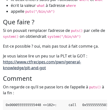
écrit la valeur
à l’adresse
what
where
appelle
puts("/bin/sh")
Que faire ?
Si on pouvait remplacer l’adresse de
par celle de
puts()
on obtiendrait
system()
system("/bin/sh")
Est-ce possible ? oui, mais pas tout à fait comme ça.
Je vous laisse lire un peu sur la PLT et la GOT :
https://www.ctfrecipes.com/pwn/general-
knowledge/plt-and-got
Comment
On regarde ce qu’il se passe lors de l’appelle à
à
puts()
la fin :