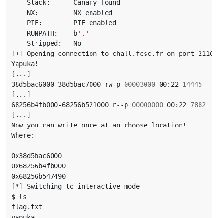
    RUNPATH:    b
'.'
[
+
]
[
...
]
38d5bac6000-38d5bac7000 rw-p 
00003000
 00:22 
14445
[
...
]
68256b4fb000-68256b521000 r--p 
00000000
 00:22 
7882
[
...
]
[
*
]