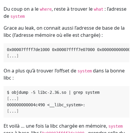
Du coup on a le
, reste à trouver le
: l’adresse
where
what
de
system
Grace au leak, on connait aussi l’adresse de base de la
libc (l’adresse mémoire où elle est chargée) :
[
...
]
On a plus qu’à trouver l’offset de
dans la bonne
system
libc :
$ objdump -S libc-2.36.so 
|
[
...
]
[
...
]
Et voilà … une fois la libc chargée en mémoire,
system