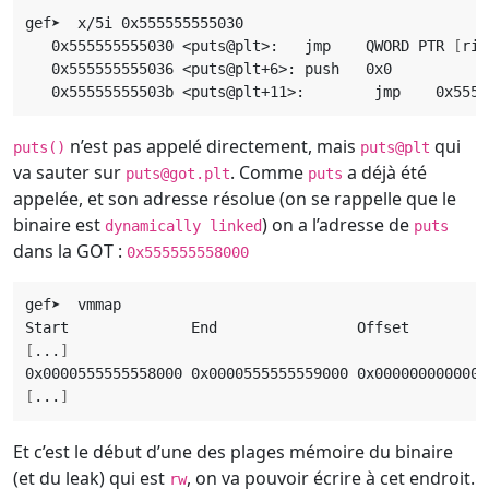
   0x555555555030 <puts@plt>:	jmp    QWORD PTR 
[
rip
n’est pas appelé directement, mais
qui
puts()
puts@plt
va sauter sur
. Comme
a déjà été
puts@got.plt
puts
appelée, et son adresse résolue (on se rappelle que le
binaire est
) on a l’adresse de
dynamically linked
puts
dans la GOT :
0x555555558000
[
...
]
[
...
]
Et c’est le début d’une des plages mémoire du binaire
(et du leak) qui est
, on va pouvoir écrire à cet endroit.
rw