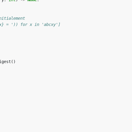
nitialement
x} = ')) for x in 'abcxy']
igest
()