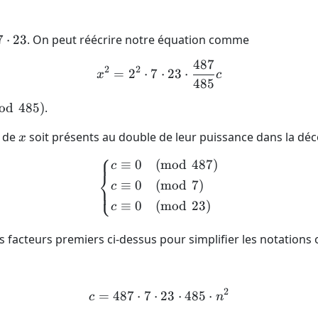
7
⋅
23
. On peut réécrire notre équation comme
487
x^2 = 2^2 \cdot 7 \cdot 2
2
2
=
2
⋅
7
⋅
23
⋅
x
c
485
od
485
)
.
x
s de
soit présents au double de leur puissance dans la d
x
⎧
≡
0
(
mod
487
)
\left \{ \begin{align*} c
c
⎨
≡
0
(
mod
7
)
c
⎩
≡
0
(
mod
23
)
c
 facteurs premiers ci-dessus pour simplifier les notations on
2
=
487
⋅
7
⋅
c = 487 \cdot 7 \cdot 23 \
23
⋅
485
⋅
c
n