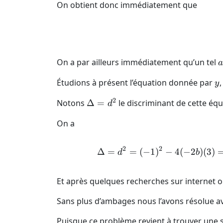
On obtient donc immédiatement que
a
On a par ailleurs immédiatement qu’un tel
a
y
Étudions à présent l’équation donnée par
,
y
2
\Delta
Notons
Δ
=
le discriminant de cette éq
d
= d^2
On a
2
2
Δ
=
=
(
−
1
)
−
4
(
−
2
)
(
3
)
d
b
Et après quelques recherches sur internet o
Sans plus d’ambages nous l’avons résolue 
Puisque ce problème revient à trouver une so