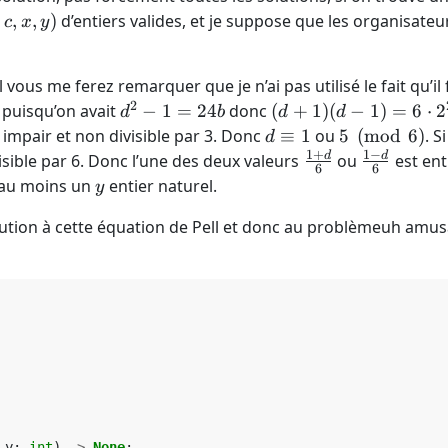
,
,
,
)
d’entiers valides, et je suppose que les organisateu
c
x
y
 vous me ferez remarquer que je n’ai pas utilisé le fait qu’il 
2
d^2
(d+1)
e puisqu’on avait
−
1
=
24
donc
(
+
1
)
(
−
1
)
=
6
⋅
2
d
b
d
d
- 1
(d-1)
d
5
 impair et non divisible par 3. Donc
≡
1
ou
5
(
mod
6
)
. S
d
=
= 6
\equiv
\pmod
1
+
1
−
\frac{1+d}
\frac{1-
d
d
isible par 6. Donc l’une des deux valeurs
ou
est ent
6
6
24b
\cdot
1
6
{6}
d}{6}
y
e au moins un
entier naturel.
y
2 ^2
\cdot
ution à cette équation de Pell et donc au problèmeuh amus
b
y
:
int
)
->
None
: