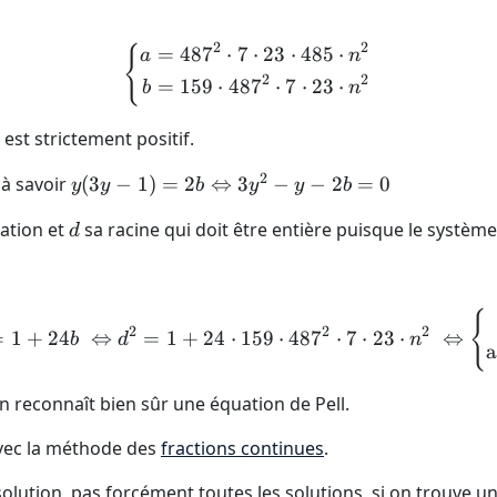
2
2
=
48
7
⋅
7
⋅
23
⋅
485
⋅
\left \{ \begin{align*} a
{
a
n
2
2
=
159
⋅
48
7
⋅
7
⋅
23
⋅
b
n
est strictement positif.
2
y(3y - 1) = 2b
 à savoir
(
3
−
1
)
=
2
⇔
3
−
−
2
=
0
y
y
b
y
y
b
\Leftrightarrow
d
uation et
sa racine qui doit être entière puisque le système
d
3y^2 - y - 2b =
0
\Delta = d^2 = (-1)^2 - 4 
{
2
2
2
=
1
+
24
⇔
=
1
+
24
⋅
159
⋅
48
7
⋅
7
⋅
23
⋅
⇔
b
d
n
a
n reconnaît bien sûr une équation de Pell.
avec la méthode des
fractions continues
.
lution, pas forcément toutes les solutions, si on trouve un