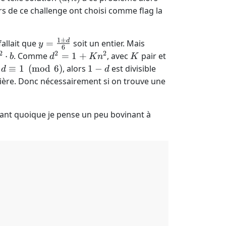
n)
rs de ce challenge ont choisi comme flag la
1
±
y =
d
fallait que
=
soit un entier. Mais
y
6
\frac{1
2
2
2
d^2 =
K
⋅
. Comme
=
1
+
, avec
pair et
b
d
K
n
K
\pm
1+Kn^2
d
1-
i
≡
1
(
mod
6
)
, alors
1
−
est divisible
d
d
d}{6}
\equiv
d
ière. Donc nécessairement si on trouve une
1
\pmod
ant quoique je pense un peu bovinant à
6