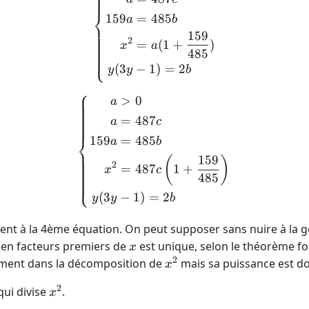
⎨
159
=
485
a
b
159
2
=
(
1
+
)
x
a
485
⎩
(
3
−
1
)
=
2
y
y
b
⎧
>
0
\left \{ \begin{align*} a 
a
=
487
a
c
⎨
159
=
485
a
b
159
(
)
2
=
487
1
+
x
c
485
⎩
(
3
−
1
)
=
2
y
y
b
ent à la 4ème équation. On peut supposer sans nuire à la 
x
 en facteurs premiers de
est unique, selon le théorème fon
x
2
x^2
ement dans la décomposition de
mais sa puissance est d
x
2
x^2
qui divise
.
x