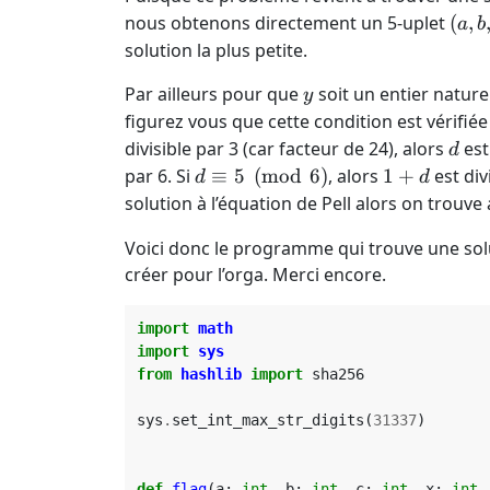
(a,
nous obtenons directement un 5-uplet
(
,
a
b
b,
solution la plus petite.
c,
y
Par ailleurs pour que
soit un entier naturel
y
x,
figurez vous que cette condition est vérifié
y)
d
divisible par 3 (car facteur de 24), alors
est
d
d
1+d
par 6. Si
≡
5
(
mod
6
)
, alors
1
+
est div
d
d
\equiv
solution à l’équation de Pell alors on trouv
5
Voici donc le programme qui trouve une sol
\pmod
créer pour l’orga. Merci encore.
6
import
math
import
sys
from
hashlib
import
sha256
sys
.
set_int_max_str_digits
(
31337
)
def
flag
(
a
:
int
,
b
:
int
,
c
:
int
,
x
:
int
,