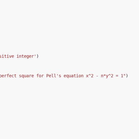
sitive integer'
)
perfect square for Pell's equation x^2 - n*y^2 = 1"
)