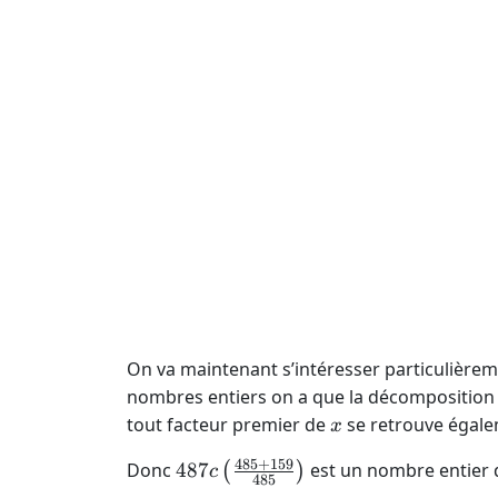
On va maintenant s’intéresser particulièrem
nombres entiers on a que la décomposition
x
tout facteur premier de
se retrouve égal
x
485
+
159
487 c
Donc
487
est un nombre entier 
(
)
c
485
\left(\frac{485