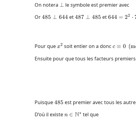
\perp
On notera
⊥
le symbole est premier avec
+ 159}
{485}\right)
2
485
487
644
Or
485
⊥
644
et
487
⊥
485
et
644
=
2
⋅
\perp
\perp
=
644
485
2^2
\cdot
7
2
x^2
c
Pour que
soit entier on a donc
≡
0
(
m
x
c
\cdot
\equiv
Ensuite pour que tous les facteurs premier
23
0
\pmod
{485}
485
Puisque
485
est premier avec tous les autres
∗
N
n \in
D’où il existe
∈
tel que
n
\mathbb
N^*