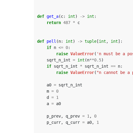
def
get_a
(
c
:
int
)
->
int
:
return
487
*
c
def
pell
(
n
:
int
)
->
tuple
[
int
,
int
]:
if
n
<=
0
:
raise
ValueError
(
'n must be a po
sqrt_n_int
=
int
(
n
**
0.5
)
if
sqrt_n_int
*
sqrt_n_int
==
n
:
raise
ValueError
(
"n cannot be a 
a0
=
sqrt_n_int
m
=
0
d
=
1
a
=
a0
p_prev
,
q_prev
=
1
,
0
p_curr
,
q_curr
=
a0
,
1