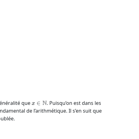
&> 0 \\ a &= 487 c \\ 159 a &= 485 b \\ x^2 &= 487 c
N
x \in
généralité que
∈
. Puisqu’on est dans les
x
\mathbb
damental de l’arithmétique. Il s’en suit que
N
oublée.