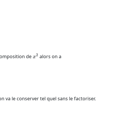
3 \cdot \frac{487}{485} c
2
x^2
écomposition de
alors on a
x
 & \equiv 0 \pmod{487} \\ c & \equiv 0 \pmod{7} \\ 
 va le conserver tel quel sans le factoriser.
cdot 485 \cdot n^2