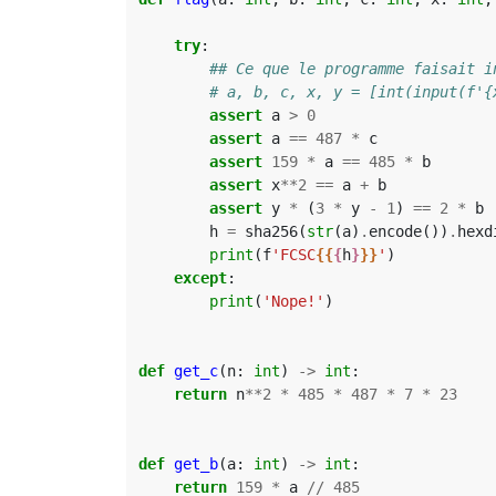
try
:
## Ce que le programme faisait i
# a, b, c, x, y = [int(input(f'{
assert
a
>
0
assert
a
==
487
*
c
assert
159
*
a
==
485
*
b
assert
x
**
2
==
a
+
b
assert
y
*
(
3
*
y
-
1
)
==
2
*
b
h
=
sha256
(
str
(
a
)
.
encode
())
.
hexd
print
(
f
'FCSC
{{
{
h
}
}}
'
)
except
:
print
(
'Nope!'
)
def
get_c
(
n
:
int
)
->
int
:
return
n
**
2
*
485
*
487
*
7
*
23
def
get_b
(
a
:
int
)
->
int
:
return
159
*
a
//
485