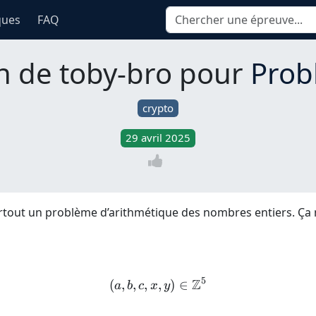
ques
FAQ
n de toby-bro pour
Prob
crypto
29 avril 2025
urtout un problème d’arithmétique des nombres entiers. Ça 
5
Z
(
,
,
,
,
(a,b,c,x,y) \in \mathbb Z 
)
∈
a
b
c
x
y