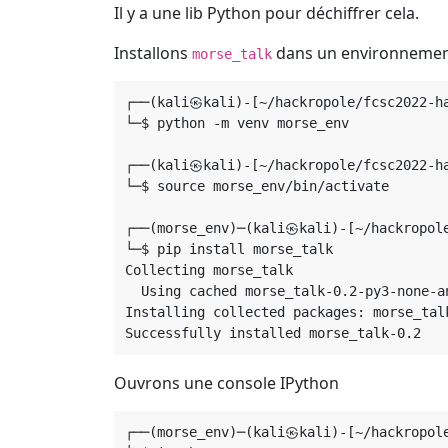
Il y a une lib Python pour déchiffrer cela.
Installons
dans un environnement
morse_talk
┌──(kali㉿kali)-[~/hackropole/fcsc2022-ha
└─$ python -m venv morse_env             
┌──(kali㉿kali)-[~/hackropole/fcsc2022-ha
└─$ source morse_env/bin/activate

┌──(morse_env)─(kali㉿kali)-[~/hackropole
└─$ pip install morse_talk               
Collecting morse_talk

  Using cached morse_talk-0.2-py3-none-an
Installing collected packages: morse_talk
Ouvrons une console IPython
┌──(morse_env)─(kali㉿kali)-[~/hackropole