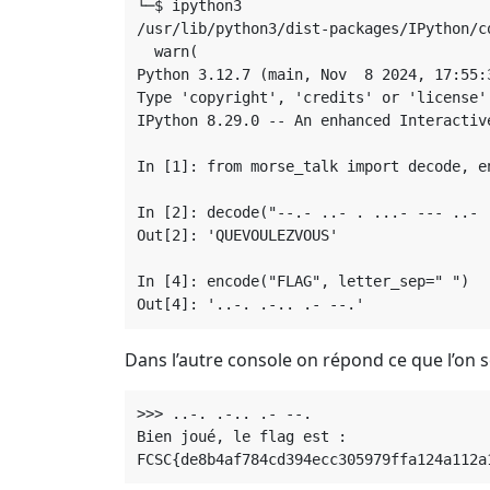
└─$ ipython3

/usr/lib/python3/dist-packages/IPython/c
  warn(

Python 3.12.7 (main, Nov  8 2024, 17:55:3
Type 'copyright', 'credits' or 'license' 
IPython 8.29.0 -- An enhanced Interactiv
In [1]: from morse_talk import decode, en
In [2]: decode("--.- ..- . ...- --- ..- 
Out[2]: 'QUEVOULEZVOUS'

In [4]: encode("FLAG", letter_sep=" ")

Dans l’autre console on répond ce que l’on
>>> ..-. .-.. .- --.

Bien joué, le flag est :
