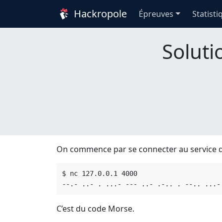
Hackropole
Épreuves
Statisti
Soluti
On commence par se connecter au service di
$ nc 127.0.0.1 4000                      
C’est du code Morse.