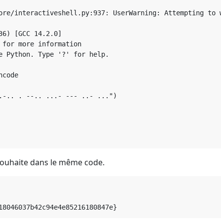
ore/interactiveshell.py:937: UserWarning: Attempting to 
6) [GCC 14.2.0]

for more information

e Python. Type '?' for help.

code

.-.. . --.. ...- --- ..- ...")

 souhaite dans le même code.