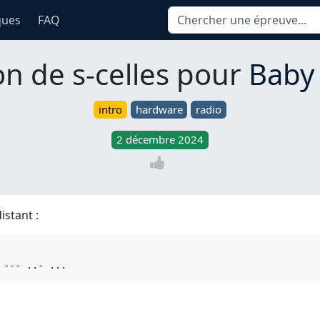
ques
FAQ
on de s-celles pour
Baby
intro
hardware
radio
2 décembre 2024
stant :
 
