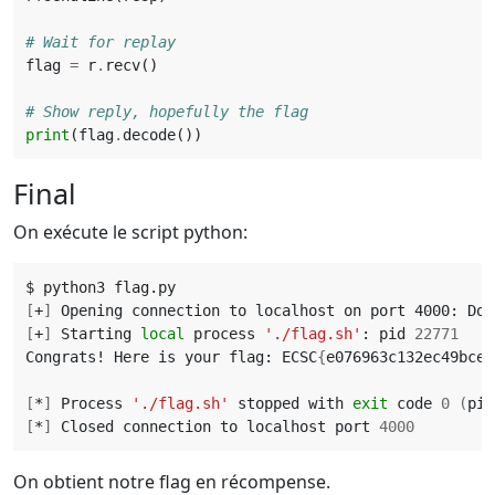
# Wait for replay
flag
=
r
.
recv
()
# Show reply, hopefully the flag
print
(
flag
.
decode
())
Final
On exécute le script python:
[
+
]
[
+
]
 Starting 
local
 process 
'./flag.sh'
: pid 
22771
Congrats! Here is your flag: ECSC
{
e076963c132ec49bce1
[
*
]
 Process 
'./flag.sh'
 stopped with 
exit
 code 
0
(
pid
[
*
]
 Closed connection to localhost port 
4000
On obtient notre flag en récompense.