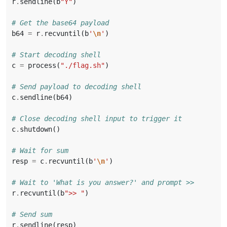
r
.
sendline
(
b
"Y"
)
# Get the base64 payload
b64
=
r
.
recvuntil
(
b
'
\n
'
)
# Start decoding shell
c
=
process
(
"./flag.sh"
)
# Send payload to decoding shell
c
.
sendline
(
b64
)
# Close decoding shell input to trigger it
c
.
shutdown
()
# Wait for sum
resp
=
c
.
recvuntil
(
b
'
\n
'
)
# Wait to 'What is you answer?' and prompt >>
r
.
recvuntil
(
b
">> "
)
# Send sum
r
.
sendline
(
resp
)