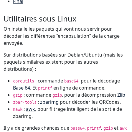
Final
Utilitaires sous Linux
On installe les paquets qui vont nous servir pour
décoder les différentes “encapsulation” de la charge
envoyée.
Sur distributions basées sur Debian/Ubuntu (mais les
paquets similaires existent pour les autres
distributions) :
: commande
, pour le décodage
coreutils
base64
Base 64
. Et
en ligne de commande.
printf
: commande
, pour la décompression
Zlib
gzip
gzip
:
zbarimg
pour décoder les QRCodes.
zbar-tools
:
awk
, pour filtrage intelligent de la sortie de
mawk
zbarimg.
Il y a de grandes chances que
,
,
et
base64
printf
gzip
awk