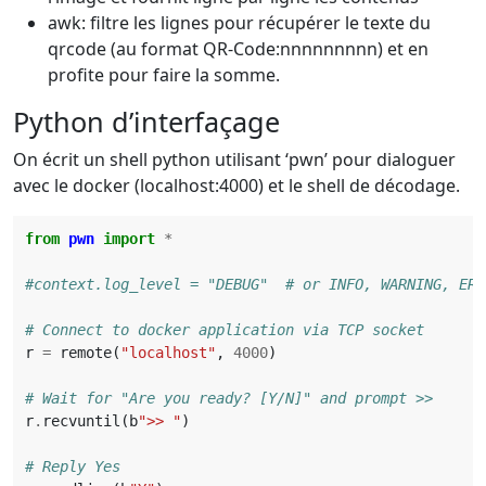
awk: filtre les lignes pour récupérer le texte du
qrcode (au format QR-Code:nnnnnnnnn) et en
profite pour faire la somme.
Python d’interfaçage
On écrit un shell python utilisant ‘pwn’ pour dialoguer
avec le docker (localhost:4000) et le shell de décodage.
from
pwn
import
*
#context.log_level = "DEBUG"  # or INFO, WARNING, ERR
# Connect to docker application via TCP socket
r
=
remote
(
"localhost"
,
4000
)
# Wait for "Are you ready? [Y/N]" and prompt >>
r
.
recvuntil
(
b
">> "
)
# Reply Yes