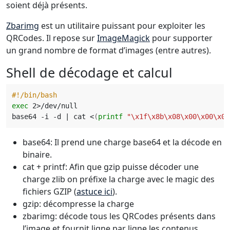
soient déjà présents.
Zbarimg
est un utilitaire puissant pour exploiter les
QRCodes. Il repose sur
ImageMagick
pour supporter
un grand nombre de format d’images (entre autres).
Shell de décodage et calcul
exec
base64 -i -d 
|
 cat <
(
printf
"\x1f\x8b\x08\x00\x00\x00
base64: Il prend une charge base64 et la décode en
binaire.
cat + printf: Afin que gzip puisse décoder une
charge zlib on préfixe la charge avec le magic des
fichiers GZIP (
astuce ici
).
gzip: décompresse la charge
zbarimg: décode tous les QRCodes présents dans
l’image et fournit ligne par ligne les contenus