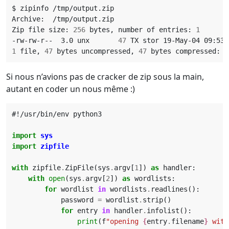
Zip file size: 
256
 bytes, number of entries: 
1
-rw-rw-r--  3.0 unx       
47
1
 file, 
47
 bytes uncompressed, 
47
Si nous n’avions pas de cracker de zip sous la main,
autant en coder un nous même :)
#!/usr/bin/env python3
import
sys
import
zipfile
with
zipfile
.
ZipFile
(
sys
.
argv
[
1
])
as
handler
:
with
open
(
sys
.
argv
[
2
])
as
wordlists
:
for
wordlist
in
wordlists
.
readlines
():
password
=
wordlist
.
strip
()
for
entry
in
handler
.
infolist
():
print
(
f
"opening 
{
entry
.
filename
}
 with