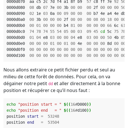
0000d070  aa c5 2c 7d f4 a1 8f b9  
57
 c8 ff 7e 
92
50
 
0000d080  
08
 db 
07
 7e 
00
 3b 
00
00
00
 2f 
00
00
00
50
 
0000d090  
02
 1e 
03
 0a 
00
09
00
00
00
 b7 4e a4 4e db 
0000d0a0  
00
 3b 
00
00
00
 2f 
00
00
00
08
00
18
00
00
0000d0b0  
00
01
00
00
00
 b4 
81
00
00
00
00
66
 6c 
61
0000d0c0  
74
78
74
55
54
05
00
03
09
45
cd
 5c 
75
78
 
0000d0d0  
01
04
 e8 
03
00
00
04
 e8  
03
00
00
50
 4b 
05
0000d0e0  
00
00
00
01
00
01
00
 4e  
00
00
00
 8d 
00
00
0000d0f0  
00
00
00
00
00
00
00
00
00
00
00
00
00
00
0000d100  
00
00
00
00
00
00
00
00
00
00
00
00
00
00
Nous allons extraire ce petit fichier perdu et seul au
milieu de cette forêt de données. Pour cela, on va
dégainer notre petit
et aller directement à la bonne
dd
position et récupérer ce qu’il nous faut :
echo
"position start = "
$((
16#
D000
))
echo
"position end   = "
$((
16#
d100
))
position 
start
=
53248
position 
end
=
53504