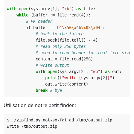
with
open
(
sys
.
argv
[
1
],
"rb"
)
as
file
:
while
(
buffer
:=
file
.
read
(
4
)):
# PK header
if
buffer
==
b
"
\x50\x4b\x03\x04
"
:
# back to the future
file
.
seek
(
file
.
tell
()
-
4
)
# read only 256 bytes
# need to read header for real file size,
content
=
file
.
read
(
256
)
# write output
with
open
(
sys
.
argv
[
2
],
"wb"
)
as
out
:
print
(
f
"write 
{
sys
.
argv
[
2
]
}
"
)
out
.
write
(
content
)
break
# bye
Utilisation de notre petit finder :