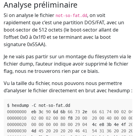
Analyse préliminaire
Si on analyse le fichier
, on voit
not-so-fat.dd
rapidement que c’est une partition DOS/FAT, avec un
boot-sector de 512 octets (le boot-sector allant de
l’offset 0x0 à 0x1f0 et se terminant avec la boot
signature 0x55AA).
Je ne vais pas partir sur un montage du filesystem via le
fichier dump, l’auteur indique avoir supprimé le fichier
flag, nous ne trouverons rien par ce biais.
Vu la taille du fichier, nous pouvons nous permettre
d’analyser le fichier directement en brut avec hexdump :
00000000
  eb 3c 
90
 6d 6b 
66
73
 2e  
66
61
74
00
02
04
00000010
02
00
02
00
80
 f8 
20
00
20
00
40
00
00
00
00000020
00
00
00
00
80
00
29
04
  4c e8 3b 4e 4f 
20
 
00000030
  4d 
45
20
20
20
20
46
41
54
31
36
20
20
20
 