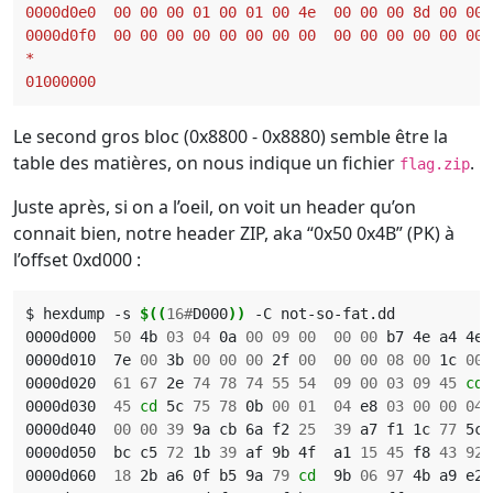
Le second gros bloc (0x8800 - 0x8880) semble être la
table des matières, on nous indique un fichier
.
flag.zip
Juste après, si on a l’oeil, on voit un header qu’on
connait bien, notre header ZIP, aka “0x50 0x4B” (PK) à
l’offset 0xd000 :
$ hexdump -s 
$((
16#
D000
))
0000d000  
50
 4b 
03
04
 0a 
00
09
00
00
00
 b7 4e a4 4e 
0000d010  7e 
00
 3b 
00
00
00
 2f 
00
00
00
08
00
 1c 
00
0000d020  
61
67
 2e 
74
78
74
55
54
09
00
03
09
45
cd
 
0000d030  
45
cd
 5c 
75
78
 0b 
00
01
04
 e8 
03
00
00
04
 
0000d040  
00
00
39
 9a cb 6a f2 
25
39
 a7 f1 1c 
77
 5c 
0000d050  bc c5 
72
 1b 
39
 af 9b 4f  a1 
15
45
 f8 
43
92
 
0000d060  
18
 2b a6 0f b5 9a 
79
cd
  9b 
06
97
 4b a9 e2 