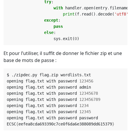
try
:
with
handler
.
open
(
entry
.
filename
,
print
(
f
.
read
()
.
decode
(
'utf8'
)
except
:
pass
else
:
sys
.
exit
(
0
)
Et pour l’utiliser, il suffit de donner le fichier zip et une
base de mots de passe :
opening flag.txt with password 
123456
opening flag.txt with password 
12345678
opening flag.txt with password 
123456789
opening flag.txt with password 
1234
opening flag.txt with password 
12345
ECSC
{
eefea8cda693390c7ce0f6da6e388089dd615379
}