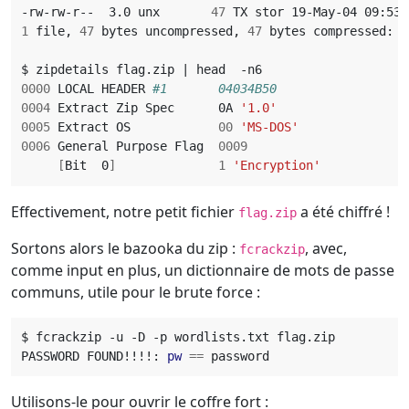
-rw-rw-r--  3.0 unx       
47
1
 file, 
47
 bytes uncompressed, 
47
$ zipdetails flag.zip 
|
0000
 LOCAL HEADER 
#1       04034B50
0004
 Extract Zip Spec      0A 
'1.0'
0005
 Extract OS            
00
'MS-DOS'
0006
 General Purpose Flag  
0009
[
Bit  0
]
1
'Encryption'
Effectivement, notre petit fichier
a été chiffré !
flag.zip
Sortons alors le bazooka du zip :
, avec,
fcrackzip
comme input en plus, un dictionnaire de mots de passe
communs, utile pour le brute force :
PASSWORD FOUND!!!!: 
pw
==
Utilisons-le pour ouvrir le coffre fort :