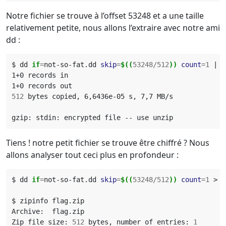
Notre fichier se trouve à l’offset 53248 et a une taille
relativement petite, nous allons l’extraire avec notre ami
dd :
$ dd 
if
=
not-so-fat.dd 
skip
=
$((
53248
/
512
))
count
=
1
|
512
Tiens ! notre petit fichier se trouve être chiffré ? Nous
allons analyser tout ceci plus en profondeur :
$ dd 
if
=
not-so-fat.dd 
skip
=
$((
53248
/
512
))
count
=
1
Zip file size: 
512
 bytes, number of entries: 
1