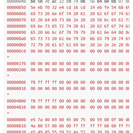
00000040
  be 5b 7c ac 
22
 c0 
74
 0b  
56
 b4 0e bb 
07
00