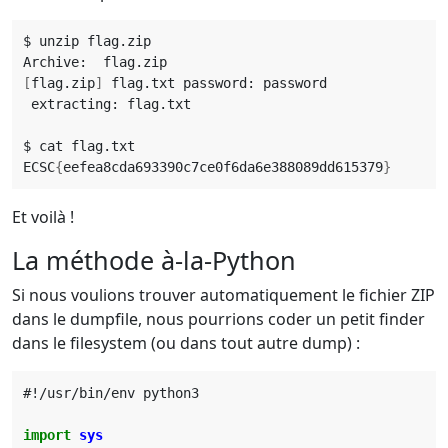
[
flag.zip
]
ECSC
{
eefea8cda693390c7ce0f6da6e388089dd615379
}
Et voilà !
La méthode à-la-Python
Si nous voulions trouver automatiquement le fichier ZIP
dans le dumpfile, nous pourrions coder un petit finder
dans le filesystem (ou dans tout autre dump) :
#!/usr/bin/env python3
import
sys