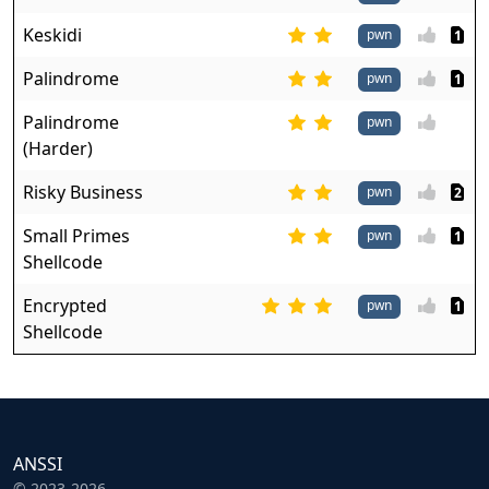
Keskidi
pwn
1
Palindrome
pwn
1
Palindrome
pwn
(Harder)
Risky Business
pwn
2
Small Primes
pwn
1
Shellcode
Encrypted
pwn
1
Shellcode
ANSSI
© 2023-2026