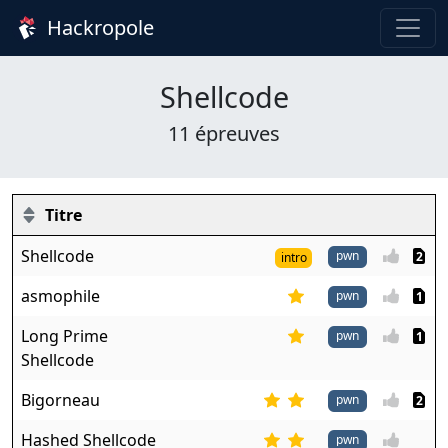
Hackropole
Shellcode
11 épreuves
Titre
Shellcode
pwn
2
intro
asmophile
pwn
1
Long Prime
pwn
1
Shellcode
Bigorneau
pwn
2
Hashed Shellcode
pwn