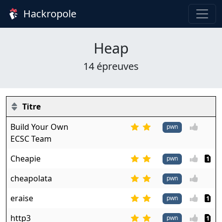
Hackropole
Heap
14 épreuves
Titre
Build Your Own
pwn
ECSC Team
Cheapie
pwn
1
cheapolata
pwn
eraise
pwn
1
http3
pwn
1