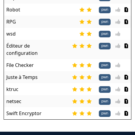
Robot
pwn
1
RPG
pwn
1
wsd
pwn
Éditeur de
pwn
1
configuration
File Checker
pwn
Juste à Temps
pwn
1
ktruc
pwn
1
netsec
pwn
1
Swift Encryptor
pwn
1