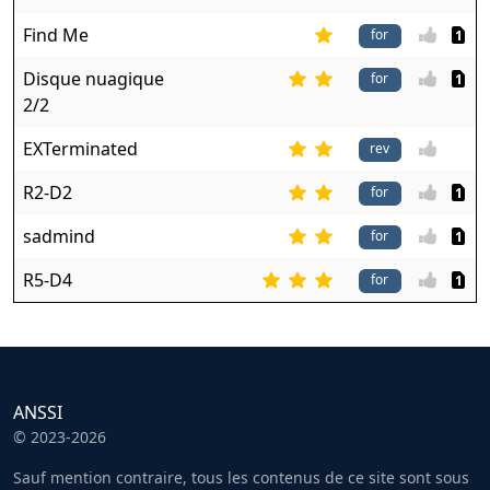
Find Me
1
Disque nuagique
1
2/2
EXTerminated
R2-D2
1
sadmind
1
R5-D4
1
ANSSI
© 2023-2026
Sauf mention contraire, tous les contenus de ce site sont sous