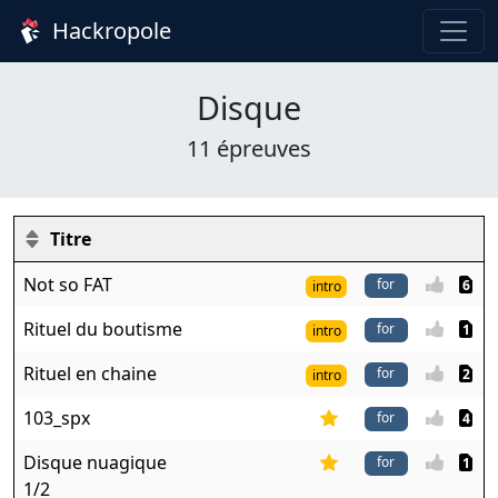
Hackropole
Disque
11 épreuves
Titre
Not so FAT
6
intro
Rituel du boutisme
1
intro
Rituel en chaine
2
intro
103_spx
4
Disque nuagique
1
1/2