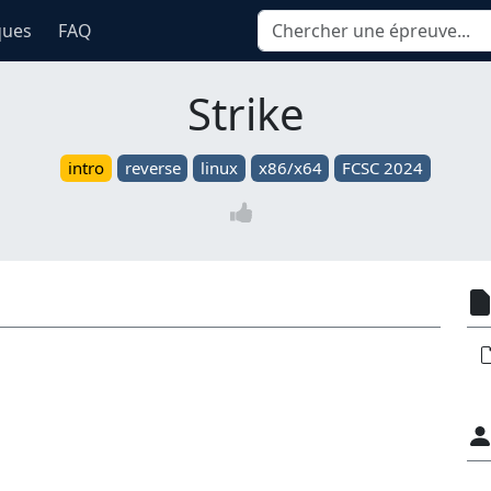
ques
FAQ
Strike
intro
reverse
linux
x86/x64
FCSC 2024