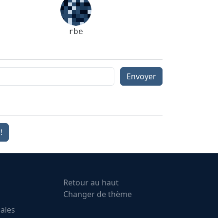
rbe
Envoyer
!
Retour au haut
Changer de thème
ales