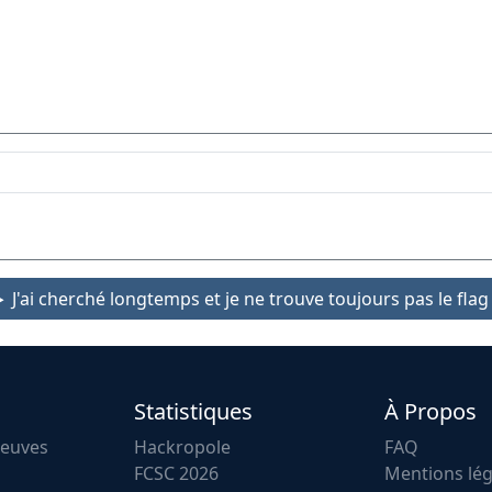
J'ai cherché longtemps et je ne trouve toujours pas le flag 
Statistiques
À Propos
reuves
Hackropole
FAQ
FCSC 2026
Mentions lég