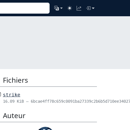
Fichiers
strike
16.09 KiB – 6bcae4ff78c659c0091ba27339c2b6b5d710ee3402
Auteur