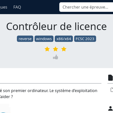
ques
FAQ
Contrôleur de licence
reverse
windows
x86/x64
FCSC 2023
uvé son premier ordinateur. Le système d’exploitation
aider ?