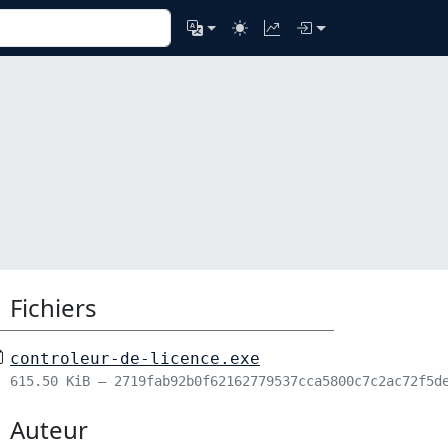
Fichiers
controleur-de-licence.exe
615.50 KiB – 2719fab92b0f62162779537cca5800c7c2ac72f5d
Auteur