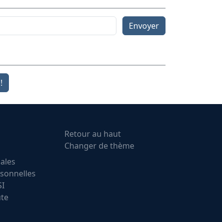
Envoyer
!
Retour au haut
Changer de thème
ales
sonnelles
SI
ute