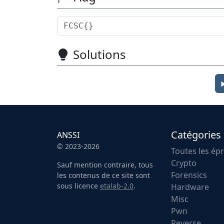
Solutions
Catégories
ANSSI
© 2023-2026
Toutes les ép
Crypto
Sauf mention contraire, tous
Forensics
les contenus de ce site sont
sous licence
etalab-2.0
.
Hardware
Misc
Pwn
Reverse