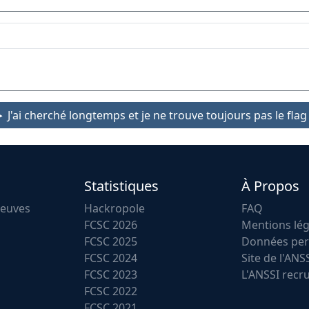
J'ai cherché longtemps et je ne trouve toujours pas le flag 
Statistiques
À Propos
reuves
Hackropole
FAQ
FCSC 2026
Mentions lég
FCSC 2025
Données per
FCSC 2024
Site de l'ANS
FCSC 2023
L'ANSSI recr
FCSC 2022
FCSC 2021