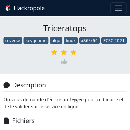
Hackropole
Triceratops
reverse
keygenme
algo
linux
x86/x64
FCSC 2021
Description
On vous demande d’écrire un
keygen
pour ce binaire et
de le valider sur le service en ligne.
Fichiers