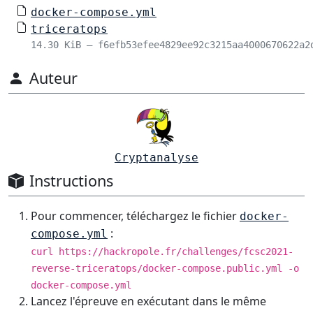
docker-compose.yml
triceratops
14.30 KiB – f6efb53efee4829ee92c3215aa4000670622a2
Auteur
Cryptanalyse
Instructions
Pour commencer, téléchargez le fichier
docker-
:
compose.yml
curl https://hackropole.fr/challenges/fcsc2021-
reverse-triceratops/docker-compose.public.yml -o
docker-compose.yml
Lancez l'épreuve en exécutant dans le même