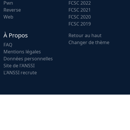
Pwn
FCSC 2022
Reverse
FCSC 2021
Web
FCSC 2020
FCSC 2019
À Propos
Retour au haut
Changer de thème
FAQ
Mentions légales
Données personnelles
Site de l'ANSSI
L'ANSSI recrute