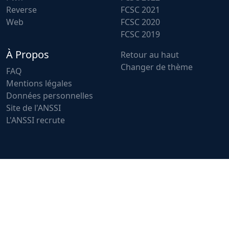
Reverse
FCSC 2021
Web
FCSC 2020
FCSC 2019
À Propos
Retour au haut
Changer de thème
FAQ
Mentions légales
Données personnelles
Site de l'ANSSI
L'ANSSI recrute