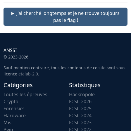
J'ai cherché longtemps et je ne trouve toujours
pas le flag !
ANSSI
© 2023-2026
Sauf mention contraire, tous les contenus de ce site sont sous
licence
etalab-2.0
.
Catégories
Statistiques
Toutes les épreuves
Hackropole
Crypto
FCSC 2026
Forensics
FCSC 2025
Hardware
FCSC 2024
Misc
FCSC 2023
Pwn
FCSC 2022