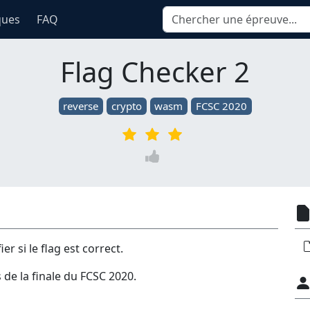
ques
FAQ
Flag Checker 2
reverse
crypto
wasm
FCSC 2020
r si le flag est correct.
 de la finale du FCSC 2020.