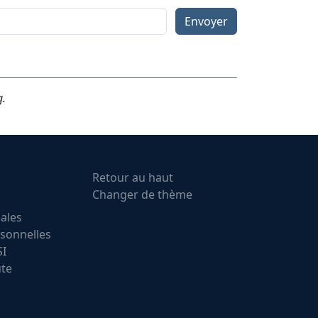
Envoyer
g.
Retour au haut
Changer de thème
ales
sonnelles
SI
ute