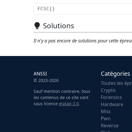
Solutions
Il n'y a pas encore de solutions pour cette épreu
Catégories
ANSSI
© 2023-2026
Toutes les ép
Crypto
Sauf mention contraire, tous
Forensics
les contenus de ce site sont
sous licence
etalab-2.0
.
Hardware
Misc
Pwn
Reverse