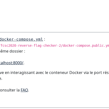
:
docker-compose.yml
/fcsc2020-reverse-flag-checker-2/docker-compose.public.y
même dossier :
calhost:8000/
.
e en interagissant avec le conteneur Docker via le port rés
e.
consulter la
FAQ
.