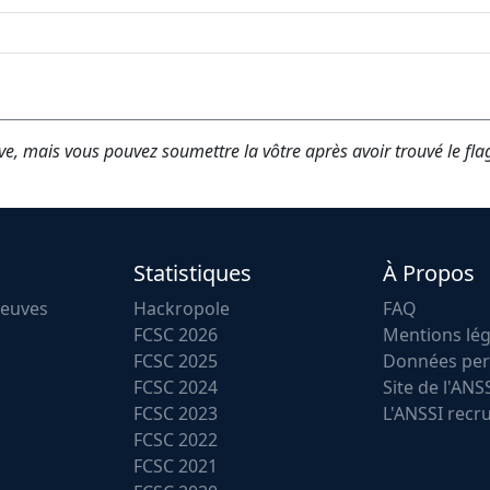
ve, mais vous pouvez soumettre la vôtre après avoir trouvé le fla
Statistiques
À Propos
reuves
Hackropole
FAQ
FCSC 2026
Mentions lég
FCSC 2025
Données per
FCSC 2024
Site de l'ANS
FCSC 2023
L'ANSSI recr
FCSC 2022
FCSC 2021