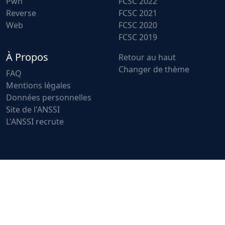
Pwn
FCSC 2022
Reverse
FCSC 2021
Web
FCSC 2020
FCSC 2019
À Propos
Retour au haut
Changer de thème
FAQ
Mentions légales
Données personnelles
Site de l'ANSSI
L'ANSSI recrute