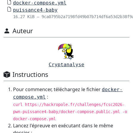
docker-compose.yml
puissance4-baby
16.27 KiB – 9ca0795b2a7198fd49b07b714df6a53d2b38f9
Auteur
Cryptanalyse
Instructions
Pour commencer, téléchargez le fichier
docker-
:
compose.yml
curl https://hackropole.fr/challenges/fcsc2026-
pwn-puissance4-baby/docker-compose.public.yml -o
docker-compose.yml
Lancez l'épreuve en exécutant dans le même
dossier :