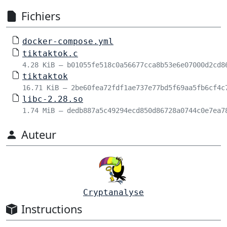
Fichiers
docker-compose.yml
tiktaktok.c
4.28 KiB – b01055fe518c0a56677cca8b53e6e07000d2cd8
tiktaktok
16.71 KiB – 2be60fea72fdf1ae737e77bd5f69aa5fb6cf4c
libc-2.28.so
1.74 MiB – dedb887a5c49294ecd850d86728a0744c0e7ea7
Auteur
Cryptanalyse
Instructions