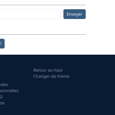
Envoyer
!
Retour au haut
Changer de thème
ales
sonnelles
SI
ute