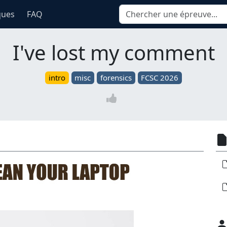
ques
FAQ
I've lost my comment
intro
misc
forensics
FCSC 2026