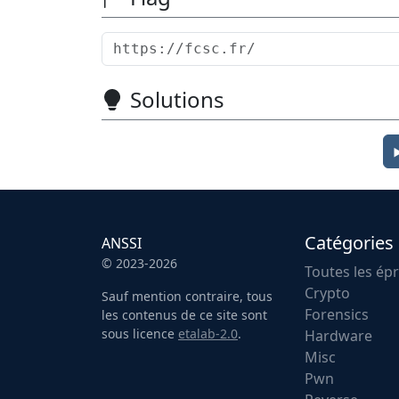
Solutions
Catégories
ANSSI
© 2023-2026
Toutes les ép
Crypto
Sauf mention contraire, tous
Forensics
les contenus de ce site sont
sous licence
etalab-2.0
.
Hardware
Misc
Pwn