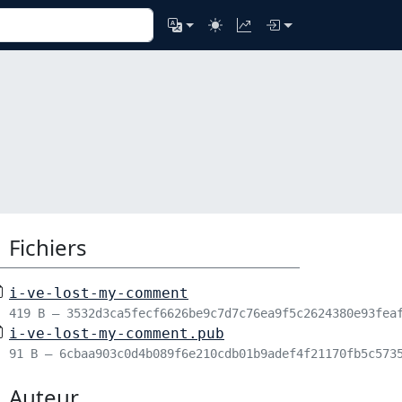
Fichiers
i-ve-lost-my-comment
419 B – 3532d3ca5fecf6626be9c7d7c76ea9f5c2624380e93fea
i-ve-lost-my-comment.pub
91 B – 6cbaa903c0d4b089f6e210cdb01b9adef4f21170fb5c573
Auteur