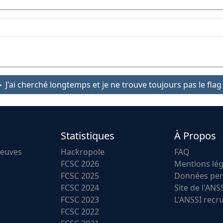
J'ai cherché longtemps et je ne trouve toujours pas le flag 
Statistiques
À Propos
reuves
Hackropole
FAQ
FCSC 2026
Mentions lég
FCSC 2025
Données per
FCSC 2024
Site de l'ANS
FCSC 2023
L'ANSSI recr
FCSC 2022