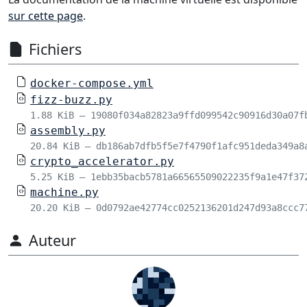
sur cette page
.
Fichiers
docker-compose.yml
fizz-buzz.py
1.88 KiB – 19080f034a82823a9ffd099542c90916d30a07f
assembly.py
20.84 KiB – db186ab7dfb5f5e7f4790f1afc951deda349a8
crypto_accelerator.py
5.25 KiB – 1ebb35bacb5781a66565509022235f9a1e47f37
machine.py
20.20 KiB – 0d0792ae42774cc0252136201d247d93a8ccc7
Auteur