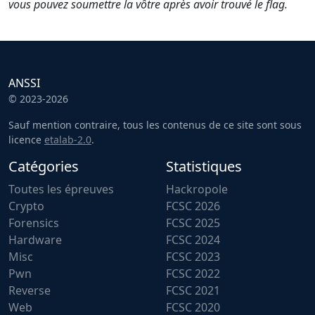
vous pouvez soumettre la vôtre après avoir trouvé le flag.
ANSSI
© 2023-2026
Sauf mention contraire, tous les contenus de ce site sont sous
licence
etalab-2.0
.
Catégories
Statistiques
Toutes les épreuves
Hackropole
Crypto
FCSC 2026
Forensics
FCSC 2025
Hardware
FCSC 2024
Misc
FCSC 2023
Pwn
FCSC 2022
Reverse
FCSC 2021
Web
FCSC 2020