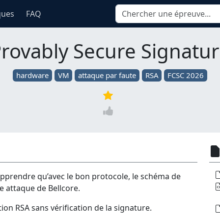
ques
FAQ
rovably Secure Signatu
hardware
VM
attaque par faute
RSA
FCSC 2026
’apprendre qu’avec le bon protocole, le schéma de
e attaque de Bellcore.
tion RSA sans vérification de la signature.