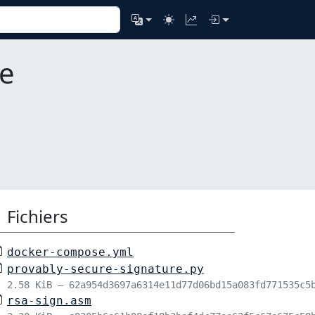
re
Fichiers
docker-compose.yml
provably-secure-signature.py
2.58 KiB – 62a954d3697a6314e11d77d06bd15a083fd771535c5
rsa-sign.asm