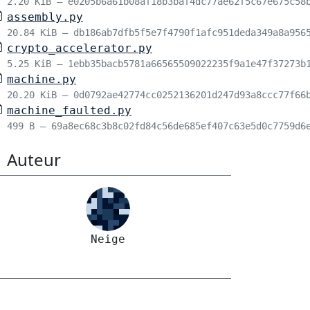
2.20 KiB – e0205b6a61b08af18b3baf4dc77ae62f5c67e675c58
assembly.py
20.84 KiB – db186ab7dfb5f5e7f4790f1afc951deda349a8a956
crypto_accelerator.py
5.25 KiB – 1ebb35bacb5781a66565509022235f9a1e47f37273b
machine.py
20.20 KiB – 0d0792ae42774cc0252136201d247d93a8ccc77f66
machine_faulted.py
499 B – 69a8ec68c3b8c02fd84c56de685ef407c63e5d0c7759d6
Auteur
Neige