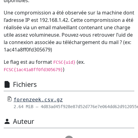
diponibles.
Une compromission a été observée sur la machine dont
l’adresse IP est 192.168.1.42. Cette compromission a été
réalisée via un email malveillant contenant une charge
utile assez volumineuse. Pouvez-vous retrouver l’uid de
la connexion associée au téléchargement du mail ? (ex:
1ac41a8ff0fd305679)
Le flag est au format
(ex.
FCSC{uid}
)
FCSC{1ac41a8ff0fd305679}
Fichiers
forenzeek.csv.gz
2.64 MiB – 4d83ad45f928e87d52d776e7e064dd62d912055
Auteur