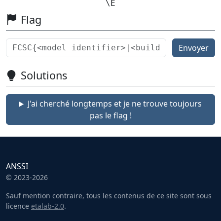
\E
Flag
Envoyer
Solutions
J'ai cherché longtemps et je ne trouve toujours
pas le flag !
ANSSI
© 2023-2026
Sauf mention contraire, tous les contenus de ce site sont sous
licence
etalab-2.0
.