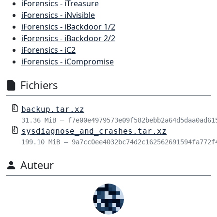
iForensics - iTreasure
iForensics - iNvisible
iForensics - iBackdoor 1/2
iForensics - iBackdoor 2/2
iForensics - iC2
iForensics - iCompromise
Fichiers
backup.tar.xz
31.36 MiB – f7e00e4979573e09f582bebb2a64d5daa0ad61
sysdiagnose_and_crashes.tar.xz
199.10 MiB – 9a7cc0ee4032bc74d2c162562691594fa772f
Auteur