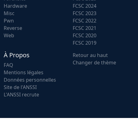
Hardware
FCSC 2024
Misc
FCSC 2023
Pwn
FCSC 2022
Reverse
FCSC 2021
Web
FCSC 2020
FCSC 2019
À Propos
Retour au haut
Changer de thème
FAQ
Mentions légales
Données personnelles
Site de l'ANSSI
L'ANSSI recrute