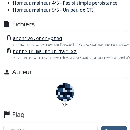
Horreur, malheur 4/5 - Pas si simple persistance
.
Horreur, malheur 5/5 - Un peu de CTI
.
Fichiers
archive.encrypted
63.94 KiB – 79145974f7a449b177a2456496a9ae1418764c
horreur-malheur.tar.xz
3.21 MiB – 192210cee1dc560cbc940a7143a11e5c666b8bf
Auteur
\E
Flag