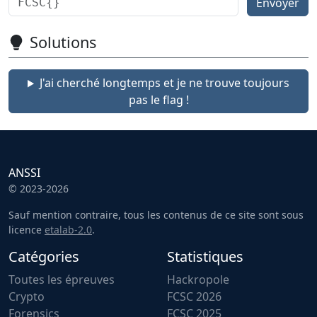
Envoyer
Solutions
J'ai cherché longtemps et je ne trouve toujours
pas le flag !
ANSSI
© 2023-2026
Sauf mention contraire, tous les contenus de ce site sont sous
licence
etalab-2.0
.
Catégories
Statistiques
Toutes les épreuves
Hackropole
Crypto
FCSC 2026
Forensics
FCSC 2025