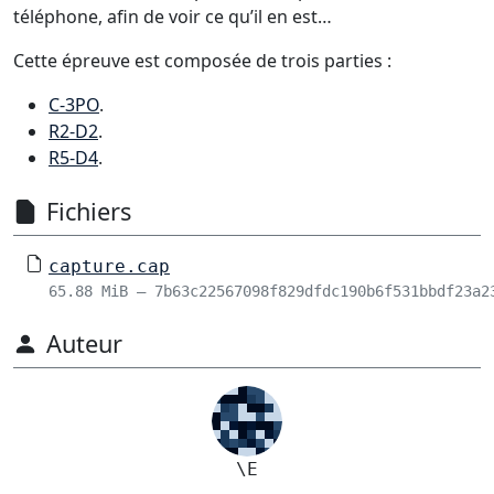
téléphone, afin de voir ce qu’il en est…
Cette épreuve est composée de trois parties :
C-3PO
.
R2-D2
.
R5-D4
.
Fichiers
capture.cap
65.88 MiB – 7b63c22567098f829dfdc190b6f531bbdf23a2
Auteur
\E