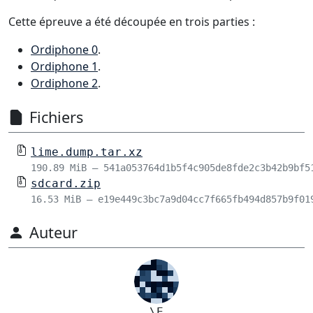
Cette épreuve a été découpée en trois parties :
Ordiphone 0
.
Ordiphone 1
.
Ordiphone 2
.
Fichiers
lime.dump.tar.xz
190.89 MiB – 541a053764d1b5f4c905de8fde2c3b42b9bf5
sdcard.zip
16.53 MiB – e19e449c3bc7a9d04cc7f665fb494d857b9f01
Auteur
\E