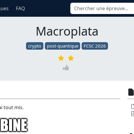
ques
FAQ
Macroplata
crypto
post-quantique
FCSC 2026
ai tout mis.