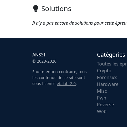
Solutions
Il n'y a pas encore de solutions pour cette épreu
Catégories
ANSSI
© 2023-2026
Toutes les ép
Crypto
Sauf mention contraire, tous
Forensics
les contenus de ce site sont
sous licence
etalab-2.0
.
Hardware
Misc
Pwn
Reverse
Web