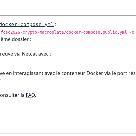
:
docker-compose.yml
/fcsc2026-crypto-macroplata/docker-compose.public.yml -o
même dossier :
reuve via Netcat avec :
e en interagissant avec le conteneur Docker via le port rés
e.
consulter la
FAQ
.