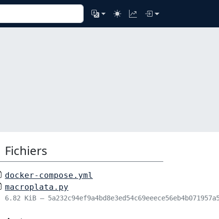
Fichiers
docker-compose.yml
macroplata.py
6.82 KiB – 5a232c94ef9a4bd8e3ed54c69eeece56eb4b071957a