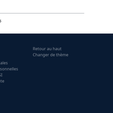
g.
Retour au haut
Changer de thème
ales
sonnelles
SI
ute