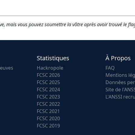
ve, mais vous pouvez soumettre la vôtre après avoir trouvé le fla
Statistiques
À Propos
reuves
Hackropole
FAQ
FCSC 2026
Mentions lég
FCSC 2025
Données per
FCSC 2024
Site de l'ANS
FCSC 2023
L'ANSSI recr
FCSC 2022
FCSC 2021
FCSC 2020
FCSC 2019