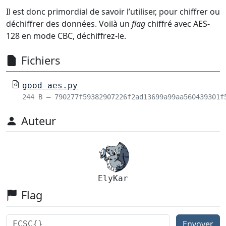
Il est donc primordial de savoir l’utiliser, pour chiffrer ou
déchiffrer des données. Voilà un
flag
chiffré avec AES-
128 en mode CBC, déchiffrez-le.
Fichiers
good-aes.py
244 B – 790277f59382907226f2ad13699a99aa560439301f
Auteur
ElyKar
Flag
Envoyer