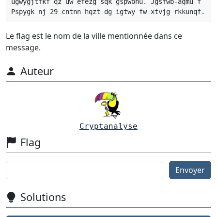
ugwygjtfkf qz uw efezg sqk gspwonu. Jgsfwb-aqmu f

Le flag est le nom de la ville mentionnée dans ce
message.
Auteur
Cryptanalyse
Flag
Envoyer
Solutions