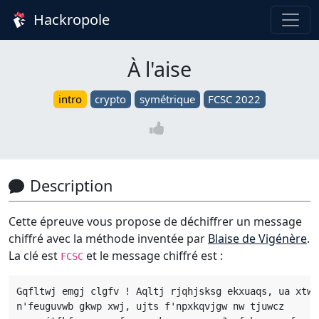
Hackropole
À l'aise
intro
crypto
symétrique
FCSC 2022
Description
Cette épreuve vous propose de déchiffrer un message
chiffré avec la méthode inventée par
Blaise de Vigénère
.
La clé est
et le message chiffré est :
FCSC
Gqfltwj emgj clgfv ! Aqltj rjqhjsksg ekxuaqs, ua xtwk

n'feuguvwb gkwp xwj, ujts f'npxkqvjgw nw tjuwcz
