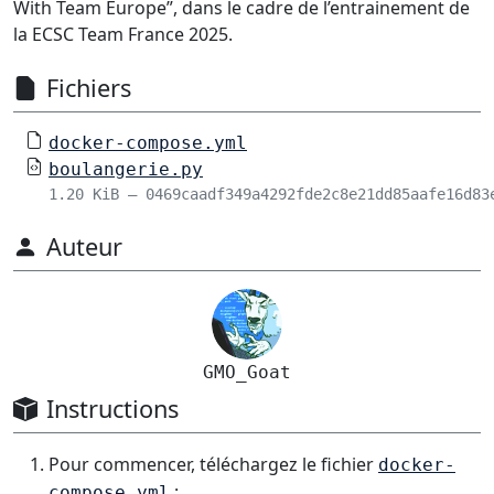
With Team Europe”, dans le cadre de l’entrainement de
la ECSC Team France 2025.
Fichiers
docker-compose.yml
boulangerie.py
1.20 KiB – 0469caadf349a4292fde2c8e21dd85aafe16d83
Auteur
GMO_Goat
Instructions
Pour commencer, téléchargez le fichier
docker-
:
compose.yml