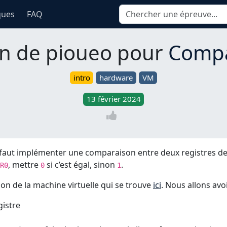
ques
FAQ
on de pioueo pour
Compa
intro
hardware
VM
13 février 2024
l faut implémenter une comparaison entre deux registres de
, mettre
si c’est égal, sinon
.
R0
0
1
ion de la machine virtuelle qui se trouve
ici
. Nous allons avo
gistre