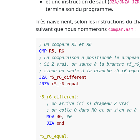
et une instruction de saut (
,
JZA/JNZA
JZR
terminaison du programme.
Très naïvement, selon les instructions du c
suivant que nous nommerons
:
compar.asm
CMP
R5
,
R6
JZA
r5_r6_different
JNZA
r5_r6_equal
r5_r6_different:
MOV
R0
,
JZA
end
r5_r6_equal: