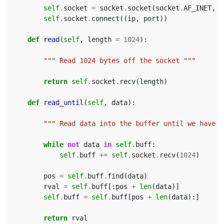
self
.
socket
=
socket
.
socket
(
socket
.
AF_INET
,
s
self
.
socket
.
connect
((
ip
,
port
))
def
read
(
self
,
length
=
1024
):
""" Read 1024 bytes off the socket """
return
self
.
socket
.
recv
(
length
)
def
read_until
(
self
,
data
):
""" Read data into the buffer until we have d
while
not
data
in
self
.
buff
:
self
.
buff
+=
self
.
socket
.
recv
(
1024
)
pos
=
self
.
buff
.
find
(
data
)
rval
=
self
.
buff
[:
pos
+
len
(
data
)]
self
.
buff
=
self
.
buff
[
pos
+
len
(
data
):]
return
rval