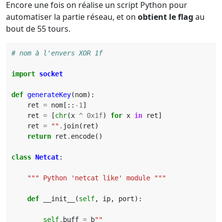
Encore une fois on réalise un script Python pour
automatiser la partie réseau, et on
obtient le flag
au
bout de 55 tours.
# nom à l'envers XOR 1f
import
socket
def
generateKey
(
nom
):
ret
=
nom
[::
-
1
]
ret
=
[
chr
(
x
^
0x1f
)
for
x
in
ret
]
ret
=
""
.
join
(
ret
)
return
ret
.
encode
()
class
Netcat
:
""" Python 'netcat like' module """
def
__init__
(
self
,
ip
,
port
):
self
.
buff
=
b
""