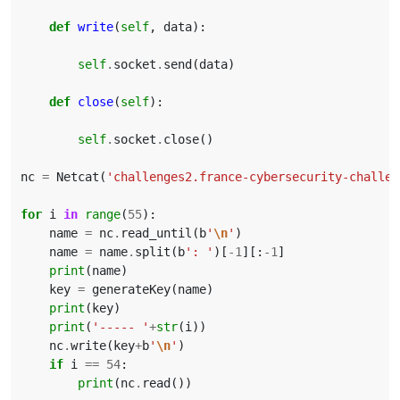
def
write
(
self
,
data
):
self
.
socket
.
send
(
data
)
def
close
(
self
):
self
.
socket
.
close
()
nc
=
Netcat
(
'challenges2.france-cybersecurity-challen
for
i
in
range
(
55
):
name
=
nc
.
read_until
(
b
'
\n
'
)
name
=
name
.
split
(
b
': '
)[
-
1
][:
-
1
]
print
(
name
)
key
=
generateKey
(
name
)
print
(
key
)
print
(
'----- '
+
str
(
i
))
nc
.
write
(
key
+
b
'
\n
'
)
if
i
==
54
:
print
(
nc
.
read
())