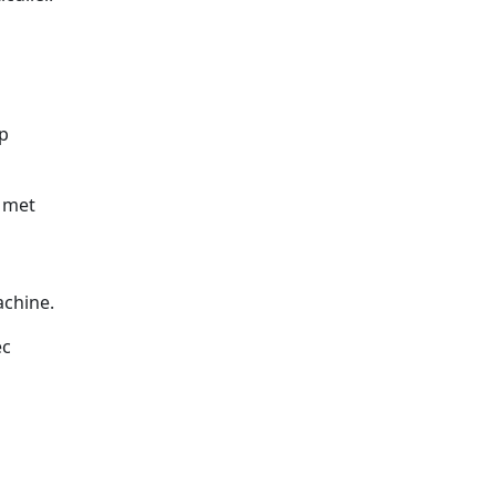
up
s met
chine.
ec