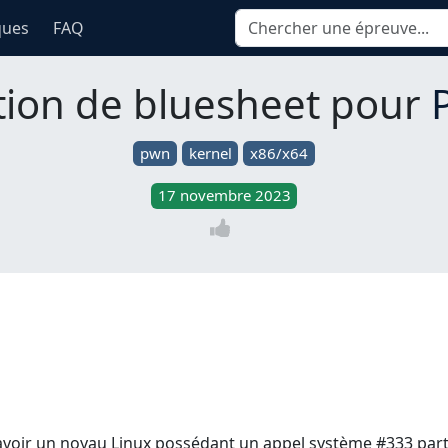
ques
FAQ
tion de bluesheet pour
pwn
kernel
x86/x64
17 novembre 2023
voir un noyau Linux possédant un appel système #333 parti