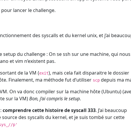
pour lancer le challenge.
nctionnement des syscalls et du kernel unix, et j’ai beauco
 le setup du challenge : On se ssh sur une machine, qui nou
ano et vim n’existent pas.
sortant de la VM (
), mais cela fait disparaitre le dossier
exit
hôte. Finalement, ma méthode fut d’utiliser
depuis ma ma
scp
 VM. On va donc compiler sur la machine hôte (Ubuntu) (av
nte sur la VM)
Bon, j’ai compris le setup
.
 :
comprendre cette histoire de syscall 333
. J’ai beaucoup
urce des syscalls du kernel, et je suis tombé sur cette
sys_//p'