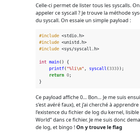
Celle-ci permet de lister tous les syscalls. 
appeler ce syscall ? Je trouve la méthode sys
du syscall. On essaie un simple payload :
#include
<stdio.h>
#include
<unistd.h>
#include
<sys/syscall.h>
int
main
()
{
printf
(
"%li
\n
"
,
syscall
(
333
));
return
0
;
}
Ce payload affiche 0… Bon… Je me suis ensuite 
s’est avéré faux), et j’ai cherché à apprendr
l’existence du fichier de log du kernel, lisibl
World” dans ce fichier. Je me suis donc deman
de log, et bingo !
On y trouve le flag