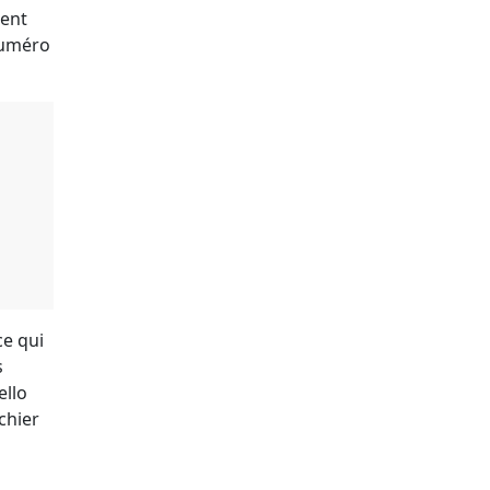
ment
 numéro
ce qui
s
ello
chier