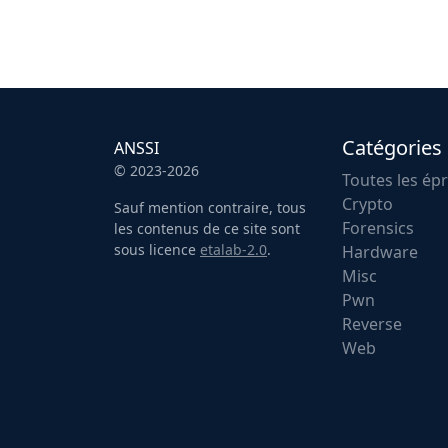
Catégories
ANSSI
© 2023-2026
Toutes les ép
Crypto
Sauf mention contraire, tous
Forensics
les contenus de ce site sont
sous licence
etalab-2.0
.
Hardware
Misc
Pwn
Reverse
Web