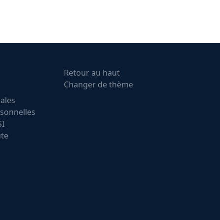
Retour au haut
Changer de thème
ales
sonnelles
SI
ute