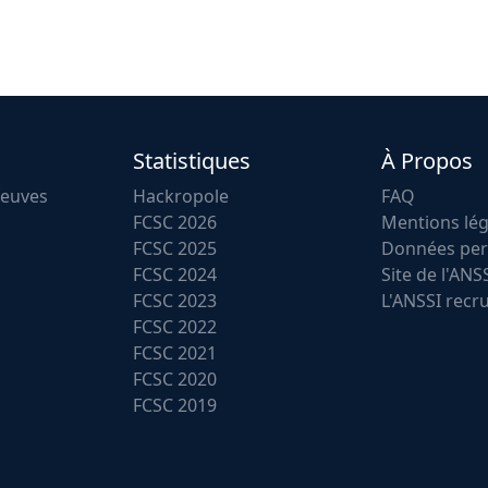
Statistiques
À Propos
reuves
Hackropole
FAQ
FCSC 2026
Mentions lég
FCSC 2025
Données per
FCSC 2024
Site de l'ANS
FCSC 2023
L'ANSSI recr
FCSC 2022
FCSC 2021
FCSC 2020
FCSC 2019